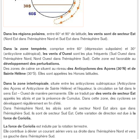
Dans les régions polaires
, entre 60° et 90° de latitude,
les vents sont de secteur Est
(Nord Est dans l’hémisphère Nord et Sud Est dans l’hémisphère Sud).
Dans la zone tempérée
, comprise entre 60° (dépression subpolaire) et 30°
(anticyclone subtropical),
les vents d’Ouest
sont les plus fréquents (Sud Ouest dans
l’hémisphère Nord, Nord Ouest dans l’hémisphère Sud). Cette zone est favorable au
développement des perturbations.
Des zones de calme se situent au niveau
des Anticyclones des Açores (30°N) et de
Sainte Hélène
(30°S). Elles sont appelées les Horses latitudes.
Dans la zone intertropicale
, située entre les anticyclones subtropicaux (Anticyclone
des Açores et Anticyclone de Sainte Hélène) et l’équateur, la circulation se fait dans le
sens Est – Ouest de manière permanente. Elle se traduit par
des vents de secteur Est
appelés les alizés et par la présence de Cumulus. Dans cette zone, des cyclones se
développent régulièrement en fin d’été.
Dans l’hémisphère Nord, les alizés sont de secteur Nord Est alors que dans
l’hémisphère Sud, ils sont de secteur Sud Est. Cette variation de direction est due à
la
force de Coriolis.
La force de Coriolis
est induite par la rotation terrestre.
Elle contribue à dévier un courant aérien vers sa droite dans l’hémisphère Nord et vers
sa gauche dans l’hémisphère Sud.