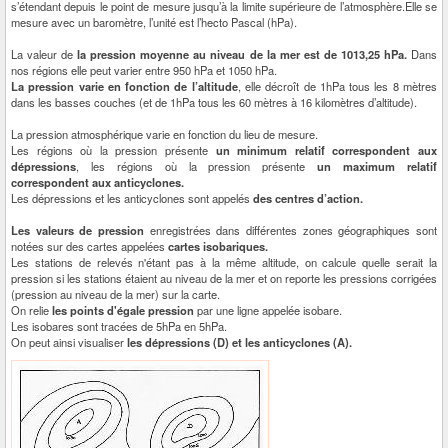
s’étendant depuis le point de mesure jusqu’à la limite supérieure de l’atmosphère.Elle se
mesure avec un baromètre, l’unité est l’hecto Pascal (hPa).
La valeur de
la pression moyenne au niveau de la mer est de 1013,25 hPa.
Dans
nos régions elle peut varier entre 950 hPa et 1050 hPa.
La pression varie en fonction de l’altitude
, elle décroît de 1hPa tous les 8 mètres
dans les basses couches (et de 1hPa tous les 60 mètres à 16 kilomètres d’altitude).
La pression atmosphérique varie en fonction du lieu de mesure.
Les régions où la pression présente
un minimum relatif correspondent aux
dépressions
, les régions où la pression présente
un maximum relatif
correspondent aux anticyclones.
Les dépressions et les anticyclones sont appelés
des centres d’action.
Les valeurs de pression
enregistrées dans différentes zones géographiques sont
notées sur des cartes appelées
cartes isobariques.
Les stations de relevés n'étant pas à la même altitude, on calcule quelle serait la
pression si les stations étaient au niveau de la mer et on reporte les pressions corrigées
(pression au niveau de la mer) sur la carte.
On relie
les points d'égale pression
par une ligne appelée isobare.
Les isobares sont tracées de 5hPa en 5hPa.
On peut ainsi visualiser
les dépressions (D) et les anticyclones (A).