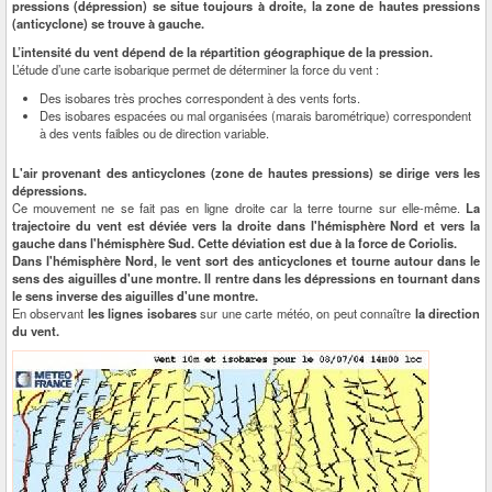
pressions (dépression) se situe toujours à droite, la zone de hautes pressions
(anticyclone) se trouve à gauche.
L’intensité du vent dépend de la répartition géographique de la pression.
L’étude d’une carte isobarique permet de déterminer la force du vent :
Des isobares très proches correspondent à des vents forts.
Des isobares espacées ou mal organisées (marais barométrique) correspondent
à des vents faibles ou de direction variable.
L'air provenant des anticyclones (zone de hautes pressions) se dirige vers les
dépressions.
Ce mouvement ne se fait pas en ligne droite car la terre tourne sur elle-même.
La
trajectoire du vent est déviée vers la droite dans l'hémisphère Nord et vers la
gauche dans l'hémisphère Sud. Cette déviation est due à la force de Coriolis.
Dans l'hémisphère Nord, le vent sort des anticyclones et tourne autour dans le
sens des aiguilles d'une montre. Il rentre dans les dépressions en tournant dans
le sens inverse des aiguilles d'une montre.
En observant
les lignes isobares
sur une carte météo, on peut connaître
la direction
du vent.