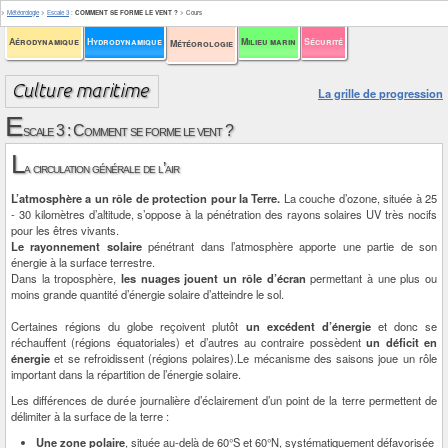
>
Météorologie
>
Escale 3
:
COMMENT SE FORME LE VENT ?
>
Cours
Aérodynamique
Hydrodynamique
Milieu marin
Sécurité
Météorologie
La grille de progression
E
scale 3 : Comment se forme le vent ?
L
a circulation générale de l’air
L’atmosphère a un rôle de protection pour la Terre.
La couche d’ozone, située à 25
- 30 kilomètres d’altitude, s’oppose à la pénétration des rayons solaires UV très nocifs
pour les êtres vivants.
Le rayonnement solaire
pénétrant dans l’atmosphère apporte une partie de son
énergie à la surface terrestre.
Dans la troposphère,
les nuages jouent un rôle d’écran
permettant à une plus ou
moins grande quantité d’énergie solaire d’atteindre le sol.
Certaines régions du globe reçoivent plutôt
un excédent d’énergie
et donc se
réchauffent (régions équatoriales) et d’autres au contraire possèdent
un déficit en
énergie
et se refroidissent (régions polaires).Le mécanisme des saisons joue un rôle
important dans la répartition de l’énergie solaire.
Les différences de durée journalière d’éclairement d’un point de la terre permettent de
délimiter à la surface de la terre :
Une zone polaire
, située au-delà de 60°S et 60°N, systématiquement défavorisée