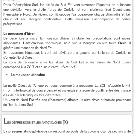
Dans l’hémisphère Sud, les alizés de Sud Est vont traverser l’équateur en subissant
une déviation vers la droite (force de Coriolis) et vont s’orienter Sud Ouest dans
l’hémisphère Nord. Un violent conflit oppose l’air océanique chargé d’humidité et l’air
chaud et sec d’origine continentale. Cette mousson s’accompagne de fortes
précipitations.
La mousson d’hiver
De décembre à mars, la mousson d’hiver s’installe, les précipitations sont moins
abondantes.
L’anticyclone thermique
situé sur la Mongolie couvre toute
l’Asie.
Il
génère une mousson de Nord Est.
En traversant l’équateur, le vent est dévié vers la gauche par la force de Coriolis et
s’oriente Nord Ouest.
La zone de rencontre entre les alizés de Sud Est et les alizés de Nord Ouest
correspond à la ZCIT et se situe entre 5°S et 15°S.
La mousson africaine
La moitié Ouest de l’Afrique est aussi soumise à la mousson. La ZCIT s’appelle le FIT
(Front Intertropical de convergence) et matérialise la zone de conflit entre des masse
d’air de caractéristiques très différentes.
Un vent de Nord Est très sec (l’harmattan) affronte un alizé dévié et humide provenant
de l’hémisphère Sud.
L
es dépressions et les anticyclones (X)
La pression atmosphérique
correspond au poids de la colonne d’air de section unité