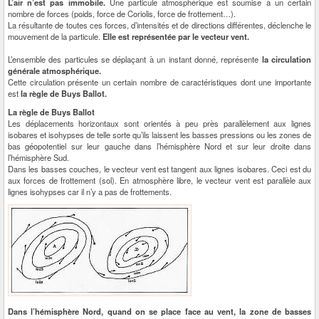
L’air n’est pas immobile.
Une particule atmosphérique est soumise à un certain
nombre de forces (poids, force de Coriolis, force de frottement…).
La résultante de toutes ces forces, d’intensités et de directions différentes, déclenche le
mouvement de la particule.
Elle est représentée par le vecteur vent.
L’ensemble des particules se déplaçant à un instant donné, représente
la circulation
générale atmosphérique.
Cette circulation présente un certain nombre de caractéristiques dont une importante
est
la règle de Buys Ballot.
La règle de Buys Ballot
Les déplacements horizontaux sont orientés à peu près parallèlement aux lignes
isobares et isohypses de telle sorte qu’ils laissent les basses pressions ou les zones de
bas géopotentiel sur leur gauche dans l’hémisphère Nord et sur leur droite dans
l’hémisphère Sud.
Dans les basses couches, le vecteur vent est tangent aux lignes isobares. Ceci est du
aux forces de frottement (sol). En atmosphère libre, le vecteur vent est parallèle aux
lignes isohypses car il n’y a pas de frottements.
Dans l’hémisphère Nord, quand on se place face au vent, la zone de basses