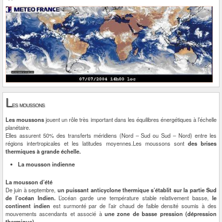
L
es moussons
Les moussons
jouent un rôle très important dans les équilibres énergétiques à l’échelle
planétaire.
Elles assurent 50% des transferts méridiens (Nord – Sud ou Sud – Nord) entre les
régions intertropicales et les latitudes moyennes.Les moussons sont
des brises
thermiques à grande échelle.
La mousson indienne
La mousson d’été
De juin à septembre,
un puissant anticyclone thermique s’établit sur la partie Sud
de l’océan Indien.
L’océan garde une température stable relativement basse,
le
continent indien
est surmonté par de l’air chaud de faible densité soumis à des
mouvements ascendants et associé à
une zone de basse pression (dépression
thermique).