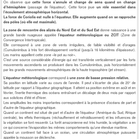
On observe que
cette force s’annule et change de sens quand on change
d’hémisphère
(passage de l’équateur). Cette force joue
un rôle essentiel dans
l’écoulement atmosphérique horizontal.
La force de Coriolis est nulle à l’équateur. Elle augmente quand on se rapproche
des pôles (où elle est maximale).
La zone de rencontre des alizés du Nord Est et du Sud Est
donne naissance à une
grande bande nuageuse appelée
l’équateur météorologique ou ZCIT
(Zone de
Convergence Intertropicale).
Elle correspond à une zone de vents irréguliers, de faible visibilité et d’orages
(Cumulonimbus à très fort développement vertical (jusqu’à 16 kilomètres d’épaisseur).
Les marins appellent cette zone «le pot au noir».
C’est une source considérable d’énergie qui est transférée verticalement par les forts
mouvements ascendants se produisant dans les Cumulonimbus, puis horizontalement
par les grands mouvements atmosphériques de la haute troposphère (jet stream).
L’équateur météorologique
correspond à
une zone de basse pression relative.
Sa position en latitude varie au cours de l’année. Il peut s’écarter de plus de 20° de
latitude par rapport à l’équateur géographique. Il atteint sa position extrême en août et en
février, l’inertie thermique des océans entraînant un décalage de deux mois par rapport
aux solstices d’été et d’hiver.
Les amplitudes les moins importantes correspondent à la présence d’océans de part et
d’autre de l’équateur géographique.
Quand un continent est situé de part et d’autre de l’équateur (Amérique du Sud, Afrique
centrale), les effets thermiques (réchauffement et refroidissement) et les influences de
la végétation se font ressentir. La forêt amazonienne est très humide, la végétation a en
ce qui concerne l’évaporation les mêmes comportements qu’une étendue maritime.
Quand un continent fait face à un océan, une circulation atmosphérique puissante
appelée la mousson se déclenche.