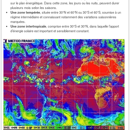
sur le plan énergétique. Dans cette zone, les jours ou les nuits, peuvent durer
plusieurs mois selon les saisons.
Une zone tempérée
, située entre 30°N et 60°N ou 30°S et 60°S, soumise à un
régime intermédiaire et connaissant notamment des variations saisonnières
marquées.
Une zone intertropicale
, comprise entre 30°S et 30°N, dans laquelle l’apport
d’énergie solaire est important et sensiblement constant.