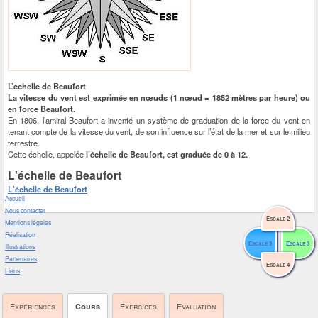
L’échelle de Beaufort
La vitesse du vent est exprimée en nœuds (1 nœud = 1852 mètres par heure) ou
en force Beaufort.
En 1806, l’amiral Beaufort a inventé un système de graduation de la force du vent en
tenant compte de la vitesse du vent, de son influence sur l’état de la mer et sur le milieu
terrestre.
Cette échelle, appelée
l’échelle de Beaufort, est graduée de 0 à 12.
L'échelle de Beaufort
L'échelle de Beaufort
Accueil
Nous contacter
Escale 2
Mentions légales
Réalisation
Escale 3
Escale 3
Illustrations
Partenaires
Escale 4
Liens
Expériences
Cours
Exercices
Evaluation