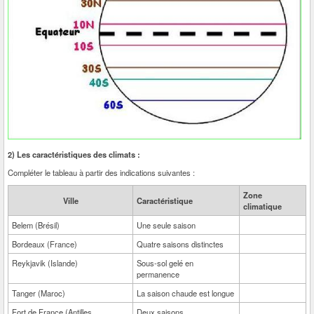
2) Les caractéristiques des climats :
Compléter le tableau à partir des indications suivantes :
Zone
Ville
Caractéristique
climatique
Belem (Brésil)
Une seule saison
Bordeaux (France)
Quatre saisons distinctes
Reykjavik (Islande)
Sous-sol gelé en
permanence
Tanger (Maroc)
La saison chaude est longue
Fort de France (Antilles
Deux saisons