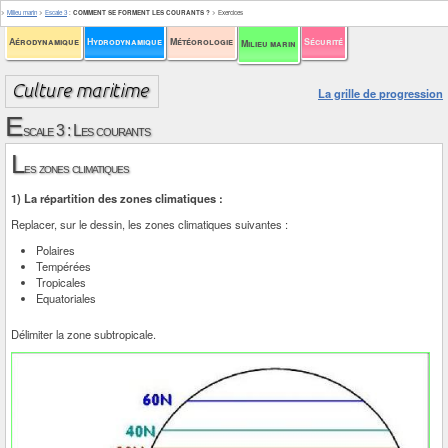
>
Milieu marin
>
Escale 3
:
COMMENT SE FORMENT LES COURANTS ?
>
Exercices
Aérodynamique
Hydrodynamique
Météorologie
Sécurité
Milieu marin
La grille de progression
E
scale 3 : Les courants
L
es zones climatiques
1) La répartition des zones climatiques :
Replacer, sur le dessin, les zones climatiques suivantes :
Polaires
Tempérées
Tropicales
Equatoriales
Délimiter la zone subtropicale.