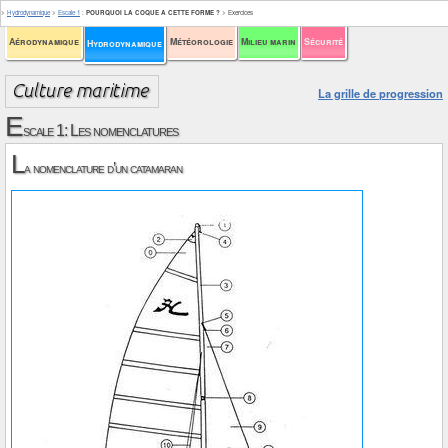
>
Hydrodynamique
>
Escale 1
:
POURQUOI LA COQUE A CETTE FORME ?
>
Exercices
Aérodynamique
Météorologie
Milieu marin
Sécurité
Hydrodynamique
La grille de progression
E
scale 1: Les nomenclatures
L
a nomenclature d’un catamaran