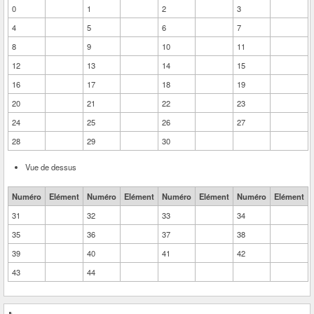
0
1
2
3
4
5
6
7
8
9
10
11
12
13
14
15
16
17
18
19
20
21
22
23
24
25
26
27
28
29
30
Vue de dessus
Numéro
Elément
Numéro
Elément
Numéro
Elément
Numéro
Elément
31
32
33
34
35
36
37
38
39
40
41
42
43
44