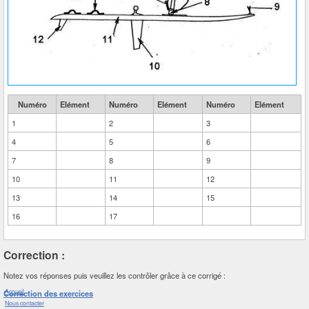
Numéro
Elément
Numéro
Elément
Numéro
Elément
1
2
3
4
5
6
7
8
9
10
11
12
13
14
15
16
17
Correction :
Notez vos réponses puis veuillez les contrôler grâce à ce corrigé :
Accueil
Correction des exercices
Nous contacter