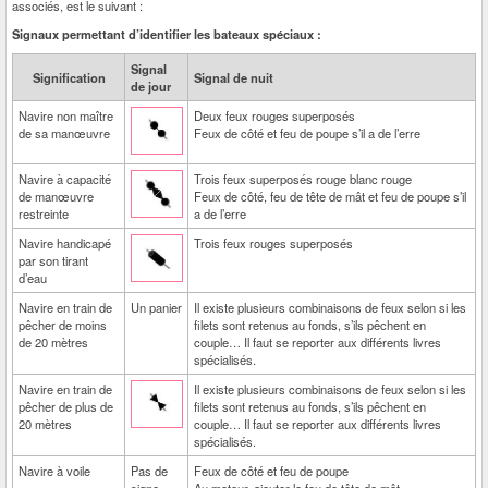
associés, est le suivant :
Signaux permettant d’identifier les bateaux spéciaux :
Signal
Signification
Signal de nuit
de jour
Navire non maître
Deux feux rouges superposés
de sa manœuvre
Feux de côté et feu de poupe s’il a de l’erre
Navire à capacité
Trois feux superposés rouge blanc rouge
de manœuvre
Feux de côté, feu de tête de mât et feu de poupe s’il
restreinte
a de l’erre
Navire handicapé
Trois feux rouges superposés
par son tirant
d’eau
Navire en train de
Un panier
Il existe plusieurs combinaisons de feux selon si les
pêcher de moins
filets sont retenus au fonds, s’ils pêchent en
de 20 mètres
couple… Il faut se reporter aux différents livres
spécialisés.
Navire en train de
Il existe plusieurs combinaisons de feux selon si les
pêcher de plus de
filets sont retenus au fonds, s’ils pêchent en
20 mètres
couple… Il faut se reporter aux différents livres
spécialisés.
Navire à voile
Pas de
Feux de côté et feu de poupe