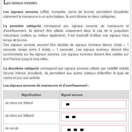
L
es signaux sonores
Les signaux sonores
(sifflet, trompette, corne de brume) permettent d’expliciter
clairement la manœuvre à un autre bateau. Ils sont divisés en deux catégories.
La première catégorie
correspond aux signaux sonores de manœuvre et
d’avertissement. Ils doivent être utilisés uniquement dans le cas de la propulsion
mécanique (voiliers au moteur également). Il est impératif d’utiliser ces signaux hors
temps de brume.
Ces signaux sonores peuvent être doublés de signaux lumineux blancs (éclat = 1
seconde, temps entre 2 éclats = 1 seconde). Les signaux lumineux doivent être
synchronisés sur les signaux sonores. Les signaux lumineux doivent être visibles sur
tout l’horizon jusqu’à cinq milles.
La deuxième catégorie
correspond aux signaux sonores utilisés par visibilité réduite
(brume intense, brouillard). Ils permettent aux autres bateaux d’identifier le type de
navire et (ou) son activité.
Les signaux sonores de manœuvre et d’avertissement :
Signification
Signal sonore
Je viens sur tribord
Je viens sur bâbord
Je recule