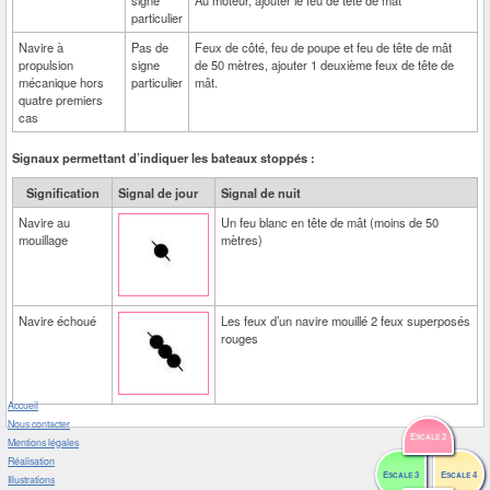
signe
Au moteur, ajouter le feu de tête de mât
particulier
Navire à
Pas de
Feux de côté, feu de poupe et feu de tête de mât
propulsion
signe
de 50 mètres, ajouter 1 deuxième feux de tête de
mécanique hors
particulier
mât.
quatre premiers
cas
Signaux permettant d’indiquer les bateaux stoppés :
Signification
Signal de jour
Signal de nuit
Navire au
Un feu blanc en tête de mât (moins de 50
mouillage
mètres)
Navire échoué
Les feux d’un navire mouillé 2 feux superposés
rouges
Accueil
Nous contacter
Escale 2
Mentions légales
Réalisation
Escale 3
Escale 4
Illustrations