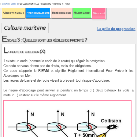
>
Sécurité
>
Escale 3
:
QUELLES SONT LES RÈGLES DE PRIORITÉ ?
>
Cours
Aérodynamique
Hydrodynamique
Météorologie
Milieu marin
Sécurité
La grille de progression
E
scale 3 : Quelles sont les règles de priorité ?
L
a route de collision (X)
Il existe un code (comme le code de la route) qui régule la navigation.
Ce code ne vous donne pas de droits, mais des obligations.
Ce code s’appelle le
RIPAM
et signifie Règlement International Pour Prévenir les
Abordages en Mer.
Les règles de barre et de route visent à prévenir tout risque d'abordage.
Le risque d’abordage peut arriver si pendant un temps (T) deux bateaux (à voile, à
moteur…) restent sur le même alignement.