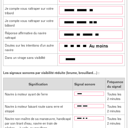
Je compte vous rattraper sur votre
tribord
Je compte vous rattraper sur votre
bâbord
Réponse affirmative du navire
rattrapé
Doutes sur les intentions d’un autre
navire
Dans un virage sans visibilité
Les signaux sonores par visibilité réduite (brume, brouillard…) :
Fréquence
Signification
Signal sonore
du signal
Navire à moteur ayant de l’erre
Toutes les
2 minutes
Navire à moteur faisant route sans erre et
Toutes les
stoppé
2 minutes
Navire non-maître de sa manœuvre, handicapé
Toutes les
par son tirant d’eau, navire en train de
2 minutes
pêcher…, à voile, au mouillage