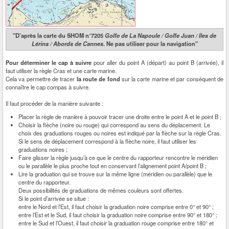
"D'après la carte du SHOM n°7205
Golfe de La Napoule / Golfe Juan / Iles de
Lérins / Abords de Cannes
. Ne pas utiliser pour la navigation"
Pour déterminer le cap à suivre
pour aller du point A (départ) au point B (arrivée), il
faut utiliser la règle Cras et une carte marine.
Cela va permettre de tracer
la route de fond
sur la carte marine et par conséquent de
connaître le cap compas à suivre.
Il faut procéder de la manière suivante :
Placer la règle de manière à pouvoir tracer une droite entre le point A et le point B ;
Choisir la flèche (noire ou rouge) qui correspond au sens du déplacement. Le
choix des graduations rouges ou noires est indiqué par la flèche sur la règle Cras.
Si le sens de déplacement correspond à la flèche noire, il faut utiliser les
graduations noires ;
Faire glisser la règle jusqu’à ce que le centre du rapporteur rencontre le méridien
ou le parallèle le plus proche tout en conservant l’alignement point A/point B ;
Lire la graduation qui se trouve sur la même ligne (méridien ou parallèle) que le
centre du rapporteur.
Deux possibilités de graduations de mêmes couleurs sont offertes.
Si le point d’arrivée se situe :
entre le Nord et l’Est, il faut choisir la graduation noire comprise entre 0° et 90° ;
entre l’Est et le Sud, il faut choisir la graduation noire comprise entre 90° et 180° ;
entre le Sud et l’Ouest, il faut choisir la graduation rouge comprise entre 180° et