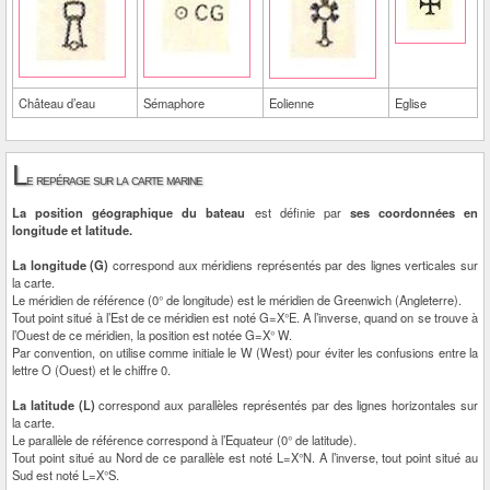
Château d’eau
Sémaphore
Eolienne
Eglise
L
e repérage sur la carte marine
La position géographique du bateau
est définie par
ses coordonnées en
longitude et latitude.
La longitude (G)
correspond aux méridiens représentés par des lignes verticales sur
la carte.
Le méridien de référence (0° de longitude) est le méridien de Greenwich (Angleterre).
Tout point situé à l’Est de ce méridien est noté G=X°E. A l’inverse, quand on se trouve à
l’Ouest de ce méridien, la position est notée G=X° W.
Par convention, on utilise comme initiale le W (West) pour éviter les confusions entre la
lettre O (Ouest) et le chiffre 0.
La latitude (L)
correspond aux parallèles représentés par des lignes horizontales sur
la carte.
Le parallèle de référence correspond à l’Equateur (0° de latitude).
Tout point situé au Nord de ce parallèle est noté L=X°N. A l’inverse, tout point situé au
Sud est noté L=X°S.