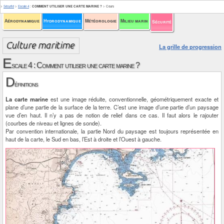
>
Sécurité
>
Escale 4
:
COMMENT UTILISER UNE CARTE MARINE ?
>
Cours
Aérodynamique
Hydrodynamique
Météorologie
Milieu marin
Sécurité
La grille de progression
E
scale 4 : Comment utiliser une carte marine ?
D
éfinitions
La carte marine
est une image réduite, conventionnelle, géométriquement exacte et
plane d’une partie de la surface de la terre. C’est une image d’une partie d’un paysage
vue d’en haut. Il n’y a pas de notion de relief dans ce cas. Il faut alors le rajouter
(courbes de niveau et lignes de sonde).
Par convention internationale, la partie Nord du paysage est toujours représentée en
haut de la carte, le Sud en bas, l’Est à droite et l’Ouest à gauche.