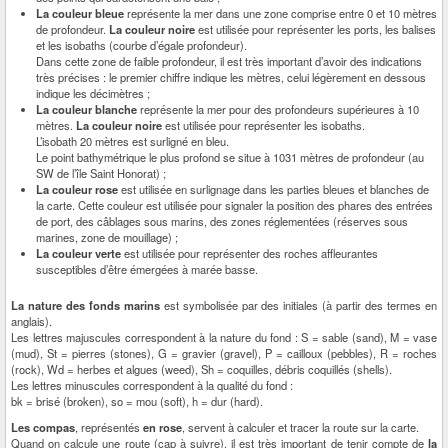
La couleur bleue
représente la mer dans une zone comprise entre 0 et 10 mètres
de profondeur.
La couleur noire
est utilisée pour représenter les ports, les balises
et les isobaths (courbe d’égale profondeur).
Dans cette zone de faible profondeur, il est très important d’avoir des indications
très précises : le premier chiffre indique les mètres, celui légèrement en dessous
indique les décimètres ;
La couleur blanche
représente la mer pour des profondeurs supérieures à 10
mètres.
La couleur noire
est utilisée pour représenter les isobaths.
L’isobath 20 mètres est surligné en bleu.
Le point bathymétrique le plus profond se situe à 1031 mètres de profondeur (au
SW de l’île Saint Honorat) ;
La couleur rose
est utilisée en surlignage dans les parties bleues et blanches de
la carte. Cette couleur est utilisée pour signaler la position des phares des entrées
de port, des câblages sous marins, des zones réglementées (réserves sous
marines, zone de mouillage) ;
La couleur verte
est utilisée pour représenter des roches affleurantes
susceptibles d’être émergées à marée basse.
La nature des fonds marins
est symbolisée par des initiales (à partir des termes en
anglais).
Les lettres majuscules correspondent à la nature du fond : S = sable (sand), M = vase
(mud), St = pierres (stones), G = gravier (gravel), P = cailloux (pebbles), R = roches
(rock), Wd = herbes et algues (weed), Sh = coquilles, débris coquillés (shells).
Les lettres minuscules correspondent à la qualité du fond :
bk = brisé (broken), so = mou (soft), h = dur (hard).
Les compas
, représentés
en rose
, servent à calculer et tracer la route sur la carte.
Quand on calcule une route (cap à suivre), il est très important de tenir compte de
la