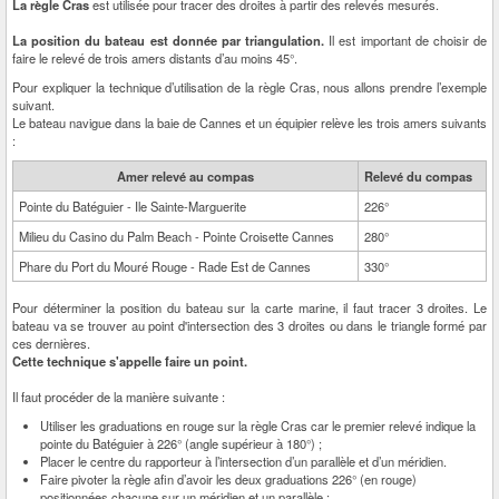
La règle Cras
est utilisée pour tracer des droites à partir des relevés mesurés.
La position du bateau est donnée par triangulation.
Il est important de choisir de
faire le relevé de trois amers distants d’au moins 45°.
Pour expliquer la technique d’utilisation de la règle Cras, nous allons prendre l’exemple
suivant.
Le bateau navigue dans la baie de Cannes et un équipier relève les trois amers suivants
:
Amer relevé au compas
Relevé du compas
Pointe du Batéguier - Ile Sainte-Marguerite
226°
Milieu du Casino du Palm Beach - Pointe Croisette Cannes
280°
Phare du Port du Mouré Rouge - Rade Est de Cannes
330°
Pour déterminer la position du bateau sur la carte marine, il faut tracer 3 droites. Le
bateau va se trouver au point d'intersection des 3 droites ou dans le triangle formé par
ces dernières.
Cette technique s'appelle faire un point.
Il faut procéder de la manière suivante :
Utiliser les graduations en rouge sur la règle Cras car le premier relevé indique la
pointe du Batéguier à 226° (angle supérieur à 180°) ;
Placer le centre du rapporteur à l’intersection d’un parallèle et d’un méridien.
Faire pivoter la règle afin d’avoir les deux graduations 226° (en rouge)
positionnées chacune sur un méridien et un parallèle ;