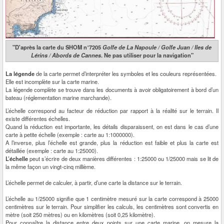
"D'après la carte du SHOM n°7205
Golfe de La Napoule / Golfe Juan / Iles de
Lérins / Abords de Cannes
. Ne pas utiliser pour la navigation"
La légende
de la carte permet d’interpréter les symboles et les couleurs représentées.
Elle est incomplète sur la carte marine.
La légende complète se trouve dans les documents à avoir obligatoirement à bord d’un
bateau (réglementation marine marchande).
L’échelle correspond au facteur de réduction par rapport à la réalité sur le terrain. Il
existe différentes échelles.
Quand la réduction est importante, les détails disparaissent, on est dans le cas d’une
carte à petite échelle (exemple : carte au 1:1000000).
A l’inverse, plus l’échelle est grande, plus la réduction est faible et plus la carte est
détaillée (exemple : carte au 1:25000).
L’échelle
peut s’écrire de deux manières différentes : 1:25000 ou 1/25000 mais se lit de
la même façon un vingt-cinq millième.
L’échelle permet de calculer, à partir, d’une carte la distance sur le terrain.
L’échelle au 1/25000 signifie que 1 centimètre mesuré sur la carte correspond à 25000
centimètres sur le terrain. Pour simplifier les calculs, les centimètres sont convertis en
mètre (soit 250 mètres) ou en kilomètres (soit 0,25 kilomètre).
Pour connaître la distance entre deux points sur une carte marine, on mesure la