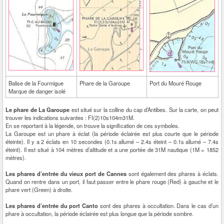
Balise de la Fourmigue
Phare de la Garoupe
Port du Mouré Rouge
Marque de danger isolé
Le phare de La Garoupe
est situé sur la colline du cap d’Antibes. Sur la carte, on peut
trouver les indications suivantes : FI(2)10s104m31M.
En se reportant à la légende, on trouve la signification de ces symboles.
La Garoupe est un phare à éclat (la période éclairée est plus courte que le période
éteinte). Il y a 2 éclats en 10 secondes (0.1s allumé – 2.4s éteint – 0.1s allumé – 7.4s
éteint). Il est situé à 104 mètres d’altitude et a une portée de 31M nautique (1M = 1852
mètres).
Les phares d’entrée du vieux port de Cannes
sont également des phares à éclats.
Quand on rentre dans un port, il faut passer entre le phare rouge (Red) à gauche et le
phare vert (Green) à droite.
Les phares d’entrée du port Canto
sont des phares à occultation. Dans le cas d’un
phare à occultation, la période éclairée est plus longue que la période sombre.