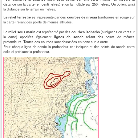
distance sur la carte (en centimètres) et on la multiple par 250 mètres. On obtient ainsi
la distance sur le terrain en mètres.
Le relief terrestre
est représenté par des
courbes de niveau
(surlignées en rouge sur
la carte) reliant des points de mêmes altitudes.
Le relief sous marin
est représenté par des
courbes isobaths
(surlignées en vert sur
la carte) appelées également
lignes de sonde
reliant des points de mêmes
profondeurs. Toutes ces courbes sont dessinées en noire sur la carte.
Pour chaque ligne de sonde la profondeur est indiquée et des points de sonde entre
celle-ci précisent la profondeur.