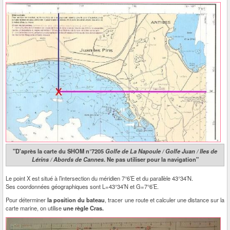
"D'après la carte du SHOM n°7205
Golfe de La Napoule / Golfe Juan / Iles de
Lérins / Abords de Cannes
. Ne pas utiliser pour la navigation"
Le point X est situé à l’intersection du méridien 7°6’E et du parallèle 43°34’N.
Ses coordonnées géographiques sont L=43°34’N et G=7°6’E.
Pour déterminer
la position du bateau
, tracer une route et calculer une distance sur la
carte marine, on utilise
une règle Cras.