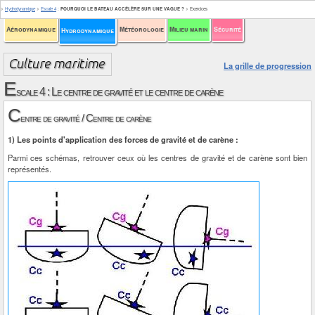
>
Hydrodynamique
>
Escale 4
:
POURQUOI LE BATEAU ACCÉLÈRE SUR UNE VAGUE ?
>
Exercices
Aérodynamique
Météorologie
Milieu marin
Sécurité
Hydrodynamique
La grille de progression
E
scale 4 : Le centre de gravité et le centre de carène
C
entre de gravité / Centre de carène
1) Les points d'application des forces de gravité et de carène :
Parmi ces schémas, retrouver ceux où les centres de gravité et de carène sont bien
représentés.