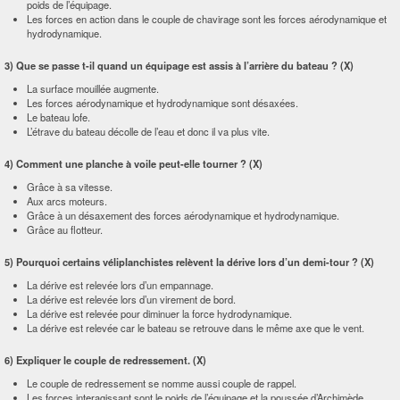
poids de l’équipage.
Les forces en action dans le couple de chavirage sont les forces aérodynamique et
hydrodynamique.
3) Que se passe t-il quand un équipage est assis à l’arrière du bateau ? (X)
La surface mouillée augmente.
Les forces aérodynamique et hydrodynamique sont désaxées.
Le bateau lofe.
L’étrave du bateau décolle de l’eau et donc il va plus vite.
4) Comment une planche à voile peut-elle tourner ? (X)
Grâce à sa vitesse.
Aux arcs moteurs.
Grâce à un désaxement des forces aérodynamique et hydrodynamique.
Grâce au flotteur.
5) Pourquoi certains véliplanchistes relèvent la dérive lors d’un demi-tour ? (X)
La dérive est relevée lors d’un empannage.
La dérive est relevée lors d’un virement de bord.
La dérive est relevée pour diminuer la force hydrodynamique.
La dérive est relevée car le bateau se retrouve dans le même axe que le vent.
6) Expliquer le couple de redressement. (X)
Le couple de redressement se nomme aussi couple de rappel.
Les forces interagissant sont le poids de l’équipage et la poussée d’Archimède.