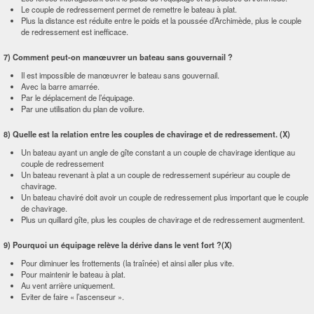
Le couple de redressement permet de remettre le bateau à plat.
Plus la distance est réduite entre le poids et la poussée d’Archimède, plus le couple
de redressement est inefficace.
7) Comment peut-on manœuvrer un bateau sans gouvernail ?
Il est impossible de manœuvrer le bateau sans gouvernail.
Avec la barre amarrée.
Par le déplacement de l’équipage.
Par une utilisation du plan de voilure.
8) Quelle est la relation entre les couples de chavirage et de redressement. (X)
Un bateau ayant un angle de gîte constant a un couple de chavirage identique au
couple de redressement
Un bateau revenant à plat a un couple de redressement supérieur au couple de
chavirage.
Un bateau chaviré doit avoir un couple de redressement plus important que le couple
de chavirage.
Plus un quillard gîte, plus les couples de chavirage et de redressement augmentent.
9) Pourquoi un équipage relève la dérive dans le vent fort ?(X)
Pour diminuer les frottements (la traînée) et ainsi aller plus vite.
Pour maintenir le bateau à plat.
Au vent arrière uniquement.
Eviter de faire « l’ascenseur ».