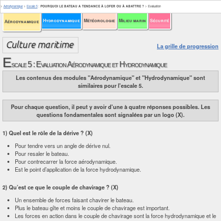
>
Aérodynamique
>
Escale 5
:
POURQUOI LE BATEAU A TENDANCE À LOFER OU À ABATTRE ?
>
Evaluation
Hydrodynamique
Météorologie
Milieu marin
Sécurité
Aérodynamique
La grille de progression
E
scale 5 : Evaluation Aérodynamique et Hydrodynamique
Les contenus des modules "Aérodynamique" et "Hydrodynamique" sont
similaires pour l'escale 5.
Pour chaque question, il peut y avoir d'une à quatre réponses possibles. Les
questions fondamentales sont signalées par un logo (X).
1) Quel est le rôle de la dérive ? (X)
Pour tendre vers un angle de dérive nul.
Pour resaler le bateau.
Pour contrecarrer la force aérodynamique.
Est le point d’application de la force hydrodynamique.
2) Qu’est ce que le couple de chavirage ? (X)
Un ensemble de forces faisant chavirer le bateau.
Plus le bateau gîte et moins le couple de chavirage est important.
Les forces en action dans le couple de chavirage sont la force hydrodynamique et le