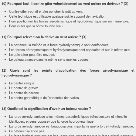
10) Pourquoi faut-il contre-gîter volontairement au vent arrière en dériveur ? (X)
Contre-gîter veut dire faire pencher le mât au vent.
Cette technique est utilisable quelque soit le support de navigation.
Pour positionner les forces aérodynamique et hydrodynamique sur un même axe.
Pour éviter que la bôme touche l’eau.
11) Pourquoi relève t-on la dérive au vent arrière ? (X)
La portance, la traînée et la force hydrodynamique sont confondues.
Les forces aérodynamique et hydrodynamique sont opposées et sur le même axe.
Le spinnaker peut être envoyé.
Le bateau avance dans le même sens que les vagues.
12) Quels sont les points d’application des forces aérodynamique et
hydrodynamique ?
Le centre vélique.
Le centre de gravité.
Le centre de carène.
Le centre géométrique de l’ensemble des voiles.
13) Quelle est la signification d’avoir un bateau neutre ?
La force aérodynamique a les mêmes caractéristiques (direction,axe et intensité
identiques, et sens opposé) que la force hydrodynamique.
La force aérodynamique est beaucoup plus importante que la force hydrodynamique.
Le bateau n’avance pas.
La force hydrodynamique est beaucoup plus importante que la force aérodynamique.