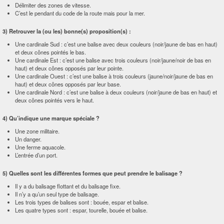
Délimiter des zones de vitesse.
C’est le pendant du code de la route mais pour la mer.
3) Retrouver la (ou les) bonne(s) proposition(s) :
Une cardinale Sud : c’est une balise avec deux couleurs (noir/jaune de bas en haut)
et deux cônes pointés le bas.
Une cardinale Est : c’est une balise avec trois couleurs (noir/jaune/noir de bas en
haut) et deux cônes opposés par leur pointe.
Une cardinale Ouest : c’est une balise à trois couleurs (jaune/noir/jaune de bas en
haut) et deux cônes opposés par leur base.
Une cardinale Nord : c’est une balise à deux couleurs (noir/jaune de bas en haut) et
deux cônes pointés vers le haut.
4) Qu’indique une marque spéciale ?
Une zone militaire.
Un danger.
Une ferme aquacole.
L’entrée d’un port.
5) Quelles sont les différentes formes que peut prendre le balisage ?
Il y a du balisage flottant et du balisage fixe.
Il n’y a qu’un seul type de balisage.
Les trois types de balises sont : bouée, espar et balise.
Les quatre types sont : espar, tourelle, bouée et balise.