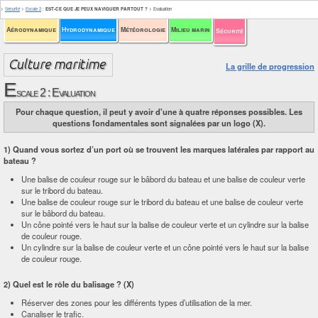
>
Sécurité
>
Escale 2
:
EST-CE QUE JE PEUX NAVIGUER PARTOUT ?
>
Evaluation
Aérodynamique
Hydrodynamique
Météorologie
Milieu marin
Sécurité
La grille de progression
E
scale 2 : Evaluation
Pour chaque question, il peut y avoir d'une à quatre réponses possibles. Les
questions fondamentales sont signalées par un logo (X).
1) Quand vous sortez d’un port où se trouvent les marques latérales par rapport au
bateau ?
Une balise de couleur rouge sur le bâbord du bateau et une balise de couleur verte
sur le tribord du bateau.
Une balise de couleur rouge sur le tribord du bateau et une balise de couleur verte
sur le bâbord du bateau.
Un cône pointé vers le haut sur la balise de couleur verte et un cylindre sur la balise
de couleur rouge.
Un cylindre sur la balise de couleur verte et un cône pointé vers le haut sur la balise
de couleur rouge.
2) Quel est le rôle du balisage ? (X)
Réserver des zones pour les différents types d’utilisation de la mer.
Canaliser le trafic.