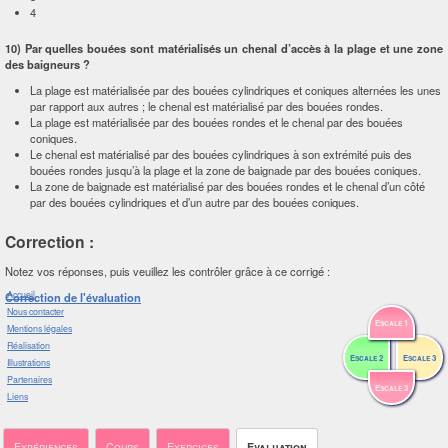
4
10) Par quelles bouées sont matérialisés un chenal d’accès à la plage et une zone
des baigneurs ?
La plage est matérialisée par des bouées cylindriques et coniques alternées les unes
par rapport aux autres ; le chenal est matérialisé par des bouées rondes.
La plage est matérialisée par des bouées rondes et le chenal par des bouées
coniques.
Le chenal est matérialisé par des bouées cylindriques à son extrémité puis des
bouées rondes jusqu’à la plage et la zone de baignade par des bouées coniques.
La zone de baignade est matérialisé par des bouées rondes et le chenal d’un côté
par des bouées cylindriques et d’un autre par des bouées coniques.
Correction :
Notez vos réponses, puis veuillez les contrôler grâce à ce corrigé :
Accueil
Correction de l'évaluation
Nous contacter
Escale 1
Mentions légales
Réalisation
Escale 2
Escale 3
Illustrations
Partenaires
Escale 3
Liens
Expériences
Cours
Exercices
Evaluation