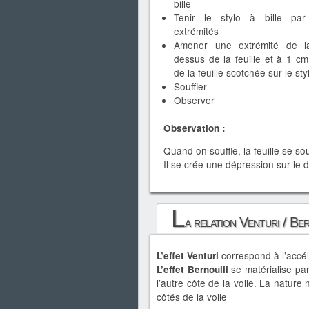
bille
Tenir le stylo à bille par
extrémités
Amener une extrémité de la
dessus de la feuille et à 1 cm
de la feuille scotchée sur le sty
Souffler
Observer
Observation :
Quand on souffle, la feuille se so
Il se crée une dépression sur le d
L
a relation Venturi / Be
correspond à l’accél
L’effet Venturi
se matérialise pa
L’effet Bernoulli
l’autre côte de la voile. La nature
côtés de la voile