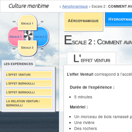
>
Aérodynamique
>
Escale 2
:
COMMENT AV
Hydrodyna
Aérodynamique
Escale 1
E
Escale 1
Escale 2
scale 2 : Comment ava
Escale 3
L'
effet venturi
LES EXPÉRIENCES
correspond à l’accél
L’effet Venturi
L'EFFET VENTURI
L'EFFET BERNOULLI
Durée de l'expérience :
L'EFFET BERNOULLI
5 minutes
LA RELATION VENTURI /
BERNOULLI
Matériel :
Un morceau de bois ramassé p
Une rivière
Des rochers