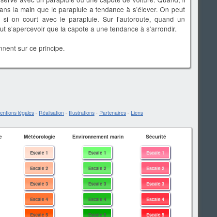
dans la main que le parapluie a tendance à s’élever. On peut
i on court avec le parapluie. Sur l’autoroute, quand un
ut s’apercevoir que la capote a une tendance à s’arrondir.
nnent sur ce principe.
entions légales
-
Réalisation
-
Illustrations
-
Partenaires
-
Liens
e
Météorologie
Environnement marin
Sécurité
Escale 1
Escale 1
Escale 1
Escale 2
Escale 2
Escale 2
Escale 3
Escale 3
Escale 3
Escale 4
Escale 4
Escale 4
Escale 5
Escale 5
Escale 5