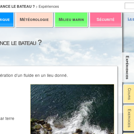
ANCE LE BATEAU ?
>
Expériences
mique
Météorologie
Milieu marin
Sécurité
La g
nce le bateau ?
Expériences
ération d’un fluide en un lieu donné.
Cours
Exercices
ar terre