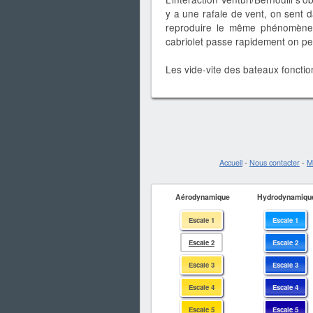
y a une rafale de vent, on sent 
reproduire le même phénomène s
cabriolet passe rapidement on pe
Les vide-vite des bateaux fonctio
Accueil
-
Nous contacter
-
M
Aérodynamique
Hydrodynamiqu
Escale 1
Escale 1
Escale 2
Escale 2
Escale 3
Escale 3
Escale 4
Escale 4
Escale 5
Escale 5