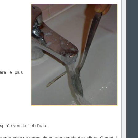
ère le plus
spirée vers le filet d’eau.
’observe avec un parapluie ou une capote de voiture. Quand, il