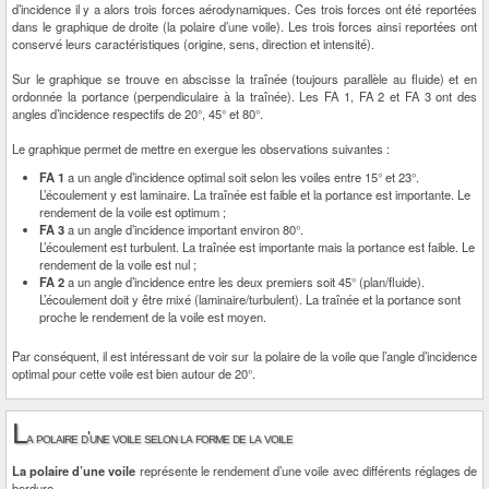
d’incidence il y a alors trois forces aérodynamiques. Ces trois forces ont été reportées
dans le graphique de droite (la polaire d’une voile). Les trois forces ainsi reportées ont
conservé leurs caractéristiques (origine, sens, direction et intensité).
Sur le graphique se trouve en abscisse la traînée (toujours parallèle au fluide) et en
ordonnée la portance (perpendiculaire à la traînée). Les FA 1, FA 2 et FA 3 ont des
angles d’incidence respectifs de 20°, 45° et 80°.
Le graphique permet de mettre en exergue les observations suivantes :
FA 1
a un angle d’incidence optimal soit selon les voiles entre 15° et 23°.
L’écoulement y est laminaire. La traînée est faible et la portance est importante. Le
rendement de la voile est optimum ;
FA 3
a un angle d’incidence important environ 80°.
L’écoulement est turbulent. La traînée est importante mais la portance est faible. Le
rendement de la voile est nul ;
FA 2
a un angle d’incidence entre les deux premiers soit 45° (plan/fluide).
L’écoulement doit y être mixé (laminaire/turbulent). La traînée et la portance sont
proche le rendement de la voile est moyen.
Par conséquent, il est intéressant de voir sur la polaire de la voile que l’angle d’incidence
optimal pour cette voile est bien autour de 20°.
L
a polaire d'une voile selon la forme de la voile
La polaire d’une voile
représente le rendement d’une voile avec différents réglages de
bordure.