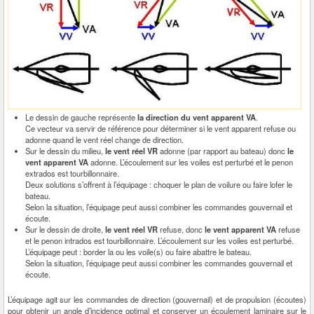
Le dessin de gauche représente
la direction du vent apparent VA
.
Ce vecteur va servir de référence pour déterminer si le vent apparent refuse ou
adonne quand le vent réel change de direction.
Sur le dessin du milieu,
le vent réel VR
adonne (par rapport au bateau) donc
le
vent apparent VA
adonne. L’écoulement sur les voiles est perturbé et le penon
extrados est tourbillonnaire.
Deux solutions s’offrent à l’équipage : choquer le plan de voilure ou faire lofer le
bateau.
Selon la situation, l’équipage peut aussi combiner les commandes gouvernail et
écoute.
Sur le dessin de droite,
le vent réel VR
refuse, donc
le vent apparent VA
refuse
et le penon intrados est tourbillonnaire. L’écoulement sur les voiles est perturbé.
L’équipage peut : border la ou les voile(s) ou faire abattre le bateau.
Selon la situation, l’équipage peut aussi combiner les commandes gouvernail et
écoute.
L’équipage agit sur les commandes de direction (gouvernail) et de propulsion (écoutes)
pour obtenir un angle d’incidence optimal et conserver un écoulement laminaire sur le