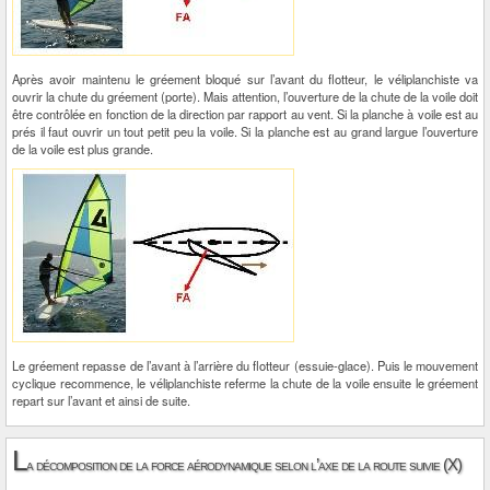
Après avoir maintenu le gréement bloqué sur l’avant du flotteur, le véliplanchiste va
ouvrir la chute du gréement (porte). Mais attention, l’ouverture de la chute de la voile doit
être contrôlée en fonction de la direction par rapport au vent. Si la planche à voile est au
prés il faut ouvrir un tout petit peu la voile. Si la planche est au grand largue l’ouverture
de la voile est plus grande.
Le gréement repasse de l’avant à l’arrière du flotteur (essuie-glace). Puis le mouvement
cyclique recommence, le véliplanchiste referme la chute de la voile ensuite le gréement
repart sur l’avant et ainsi de suite.
L
a décomposition de la force aérodynamique selon l’axe de la route suivie (X)