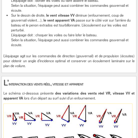
L’équipage doit : border les voiles ou faire abattre le bateau.
Selon la situation, l’équipage peut aussi combiner les commandes gouvernail et
écoute.
Sur le dessin de droite,
le vent vitesse VV
diminue (enfournement, coup de
gouvernail violent…),
le vent apparent VA
passe sur le côté voir sur l’arrière du
bateau et le penon extrados est tourbillonnaire. L’écoulement sur les voiles est
perturbé.
L’équipage doit : choquer les voiles ou faire lofer le bateau.
Selon la situation, l’équipage peut aussi combiner les commandes gouvernail et
écoute.
L’équipage agit sur les commandes de direction (gouvernail) et de propulsion (écoutes)
pour obtenir un angle d’incidence optimal et conserver un écoulement laminaire sur le
plan de voilure.
L’
interaction des vents réel, vitesse et apparent
Le schéma ci-dessous présente
des variations des vents réel VR, vitesse VV et
apparent VA
lors d’un départ au surf suivi d’un enfournement.