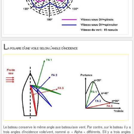
L
a polaire d’une voile selon l'angle d'incidence
Le bateau conserve le même angle axe bateau/axe vent. Par contre, sur le bateau il y a
trois angles d’incidence voile/vent, nommé α « Alpha » différents. S’il y a trois angles