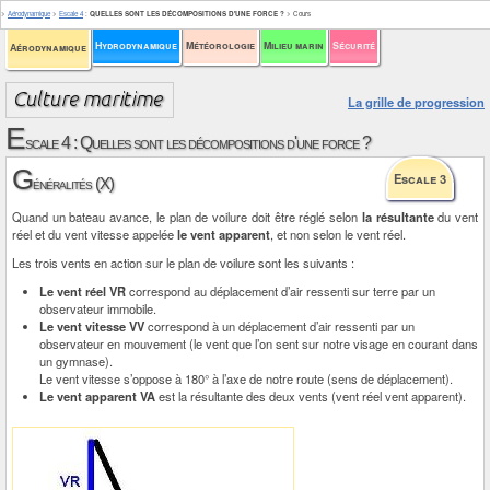
>
Aérodynamique
>
Escale 4
:
QUELLES SONT LES DÉCOMPOSITIONS D'UNE FORCE ?
>
Cours
Hydrodynamique
Météorologie
Milieu marin
Sécurité
Aérodynamique
La grille de progression
E
scale 4 : Quelles sont les décompositions d'une force ?
G
Escale 3
énéralités (X)
Quand un bateau avance, le plan de voilure doit être réglé selon
la résultante
du vent
réel et du vent vitesse appelée
le vent apparent
, et non selon le vent réel.
Les trois vents en action sur le plan de voilure sont les suivants :
Le vent réel VR
correspond au déplacement d’air ressenti sur terre par un
observateur immobile.
Le vent vitesse VV
correspond à un déplacement d’air ressenti par un
observateur en mouvement (le vent que l’on sent sur notre visage en courant dans
un gymnase).
Le vent vitesse s’oppose à 180° à l’axe de notre route (sens de déplacement).
Le vent apparent VA
est la résultante des deux vents (vent réel vent apparent).