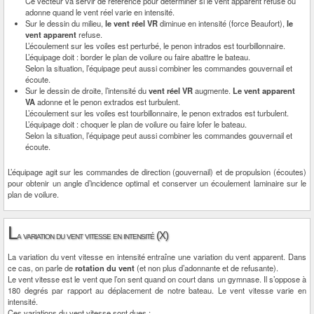
Ce vecteur va servir de référence pour déterminer si le vent apparent refuse ou
adonne quand le vent réel varie en intensité.
Sur le dessin du milieu,
le vent réel VR
diminue en intensité (force Beaufort),
le
vent apparent
refuse.
L’écoulement sur les voiles est perturbé, le penon intrados est tourbillonnaire.
L’équipage doit : border le plan de voilure ou faire abattre le bateau.
Selon la situation, l’équipage peut aussi combiner les commandes gouvernail et
écoute.
Sur le dessin de droite, l’intensité du
vent réel VR
augmente.
Le vent apparent
VA
adonne et le penon extrados est turbulent.
L’écoulement sur les voiles est tourbillonnaire, le penon extrados est turbulent.
L’équipage doit : choquer le plan de voilure ou faire lofer le bateau.
Selon la situation, l’équipage peut aussi combiner les commandes gouvernail et
écoute.
L’équipage agit sur les commandes de direction (gouvernail) et de propulsion (écoutes)
pour obtenir un angle d’incidence optimal et conserver un écoulement laminaire sur le
plan de voilure.
L
a variation du vent vitesse en intensité (X)
La variation du vent vitesse en intensité entraîne une variation du vent apparent. Dans
ce cas, on parle de
rotation du vent
(et non plus d’adonnante et de refusante).
Le vent vitesse est le vent que l’on sent quand on court dans un gymnase. Il s’oppose à
180 degrés par rapport au déplacement de notre bateau. Le vent vitesse varie en
intensité.
Ces variations du vent vitesse sont dues :