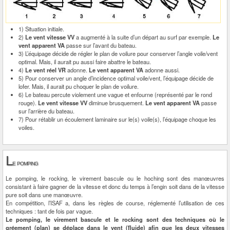
1) Situation initiale.
2)
Le vent vitesse VV
a augmenté à la suite d’un départ au surf par exemple.
Le
vent apparent VA
passe sur l’avant du bateau.
3) L’équipage décide de régler le plan de voilure pour conserver l’angle voile/vent
optimal. Mais, il aurait pu aussi faire abattre le bateau.
4)
Le vent réel VR
adonne.
Le vent apparent VA
adonne aussi.
5) Pour conserver un angle d’incidence optimal voile/vent, l’équipage décide de
lofer. Mais, il aurait pu choquer le plan de voilure.
6) Le bateau percute violement une vague et enfourne (représenté par le rond
rouge).
Le vent vitesse VV
diminue brusquement.
Le vent apparent VA
passe
sur l’arrière du bateau.
7) Pour rétablir un écoulement laminaire sur le(s) voile(s), l’équipage choque les
voiles.
L
e pomping
Le pomping, le rocking, le virement bascule ou le hoching sont des manœuvres
consistant à faire gagner de la vitesse et donc du temps à l’engin soit dans de la vitesse
pure soit dans une manœuvre.
En compétition, l’ISAF a, dans les règles de course, réglementé l’utilisation de ces
techniques : tant de fois par vague.
Le pomping, le virement bascule et le rocking sont des techniques où le
gréement (plan) se déplace dans le vent (fluide) afin que les deux vitesses