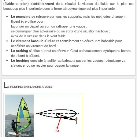
(fluide et plan) s’additionnent
donc résultat la vitesse du fluide sur le plan est
beaucoup plus importante donc la force aérodynamique est plus importante.
Le pomping
se retrouve sur tous les supports, mais les méthodes changent.
Il peut être utilisé pour :
favoriser un départ au surf ou rattraper une vague ;
se démarquer d’un adversaire ou se sortir d’une situation tactique ;
avoir de la vitesse dans le vent faible.
Le virement bascule
s’utilise essentiellement en dériveur et habitable pour
accélérer un virement de bord.
Le rocking
s’utilise surtout en dériveur. C’est un basculement cyclique du bateau
de tribord à bâbord.
Le hoching
consiste à faciliter au bateau à passer les vagues. L’équipage va
s’avancer ou se reculer pour passer la vague.
L
e pomping en planche à voile