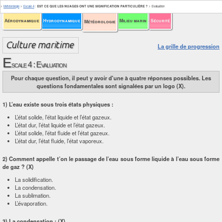
>
Météorologie
>
Escale 4
:
EST CE QUE LES NUAGES ONT UNE SIGNIFICATION PARTICULIÈRE ?
>
Evaluation
Aérodynamique
Hydrodynamique
Milieu marin
Sécurité
Météorologie
La grille de progression
E
scale 4 : Evaluation
Pour chaque question, il peut y avoir d'une à quatre réponses possibles. Les
questions fondamentales sont signalées par un logo (X).
1) L’eau existe sous trois états physiques :
L’état solide, l’état liquide et l’état gazeux.
L’état dur, l’état liquide et l’état gazeux.
L’état solide, l’état fluide et l’état gazeux.
L’état dur, l’état fluide, l’état vaporeux.
2) Comment appelle t’on le passage de l’eau sous forme liquide à l’eau sous forme
de gaz ?
(X)
La solidification.
La condensation.
La sublimation.
L’évaporation.
3) La condensation :
(X)