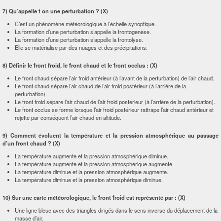
7) Qu’appelle t on une perturbation ?
(X)
C’est un phénomène météorologique à l’échelle synoptique.
La formation d’une perturbation s’appelle la frontogenèse.
La formation d’une perturbation s’appelle la frontolyse.
Elle se matérialise par des nuages et des précipitations.
8) Définir le front froid, le front chaud et le front occlus :
(X)
Le front chaud sépare l’air froid antérieur (à l’avant de la perturbation) de l’air chaud.
Le front chaud sépare l’air chaud de l’air froid postérieur (à l’arrière de la
perturbation).
Le front froid sépare l’air chaud de l’air froid postérieur (à l’arrière de la perturbation).
Le front occlus se forme lorsque l’air froid postérieur rattrape l’air chaud antérieur et
rejette par conséquent l’air chaud en altitude.
9) Comment évoluent la température et la pression atmosphérique au passage
d’un front chaud ?
(X)
La température augmente et la pression atmosphérique diminue.
La température augmente et la pression atmosphérique augmente.
La température diminue et la pression atmosphérique augmente.
La température diminue et la pression atmosphérique diminue.
10) Sur une carte météorologique, le front froid est représenté par :
(X)
Une ligne bleue avec des triangles dirigés dans le sens inverse du déplacement de la
masse d’air.