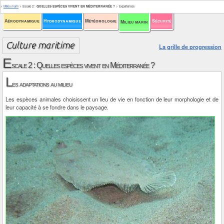
>
Milieu marin
>
Escale 2
:
QUELLES ESPÈCES VIVENT EN MÉDITERRANÉE ?
>
Expériences
Aérodynamique
Hydrodynamique
Météorologie
Sécurité
Milieu marin
La grille de progression
E
scale 2 : Quelles espèces vivent en Méditerranée ?
L
es adaptations au milieu
Les espèces animales choisissent un lieu de vie en fonction de leur morphologie et de
leur capacité à se fondre dans le paysage.