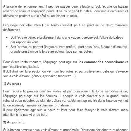
A la suite de l’enfournement, il peut se passer deux situations. Soit l’étrave du bateau
ressort de l’eau, et l’équipage poursuit sa route ; soit le bateau continue à enfourner et
chavire en pivotant sur le côté ou en faisant un soleil.
L’équipage doit être attentif car l’enfournement peut se produire de deux manières
différentes :
Soit l’étrave pénètre brutalement dans une vague, quelque soit l’allure du bateau
par rapport au vent.
Soit l’étrave, au portant (largue au vent arrière), part sous l’eau, à cause d’une trop
grande pression de la force aérodynamique sur les voiles.
Pour éviter l'enfournement, l’équipage peut agir sur
les commandes écoute/barre
et
sur l'équilibre longitudinal.
Il doit diminuer la pression du vent sur les voiles et particulièrement celle qui s’exerce
sur la voile d’avant (génois, spinnaker, trinquette…).
1) Au près :
Pour réduire la pression sur les voiles et par conséquent la force aérodynamique,
l’équipage peut agir sur les écoutes. Il choque la voile d’avant puis la grand- voile
(chariot et/ou écoute). Le plan de voilure va rapidement se mettre dans l’axe du vent et
la force aérodynamique va diminuer brutalement.
Il peut également agir sur la barre et lofer pour faire faseyer la voile d’avant mais
attention à ne pas virer de bord.
2) Au portant :
Si le bateau navigue sous voile d’avant et grand voile, l’équipage doit abattre et choquer