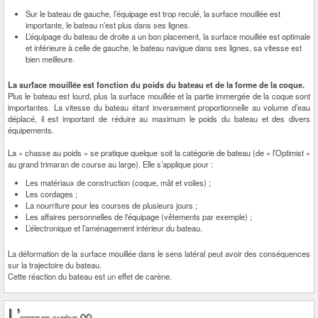
Sur le bateau de gauche, l’équipage est trop reculé, la surface mouillée est
importante, le bateau n’est plus dans ses lignes.
L’équipage du bateau de droite a un bon placement, la surface mouillée est optimale
et inférieure à celle de gauche, le bateau navigue dans ses lignes, sa vitesse est
bien meilleure.
La surface mouillée est fonction du poids du bateau et de la forme de la coque.
Plus le bateau est lourd, plus la surface mouillée et la partie immergée de la coque sont
importantes. La vitesse du bateau étant inversement proportionnelle au volume d’eau
déplacé, il est important de réduire au maximum le poids du bateau et des divers
équipements.
La « chasse au poids » se pratique quelque soit la catégorie de bateau (de « l’Optimist »
au grand trimaran de course au large). Elle s’applique pour :
Les matériaux de construction (coque, mât et voiles) ;
Les cordages ;
La nourriture pour les courses de plusieurs jours ;
Les affaires personnelles de l'équipage (vêtements par exemple) ;
L’électronique et l’aménagement intérieur du bateau.
La déformation de la surface mouillée dans le sens latéral peut avoir des conséquences
sur la trajectoire du bateau.
Cette réaction du bateau est un effet de carène.
L’