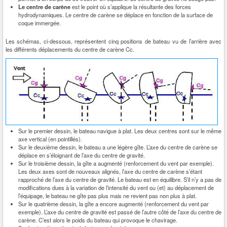
Le centre de carène
est le point où s’applique la résultante des forces
hydrodynamiques. Le centre de carène se déplace en fonction de la surface de
coque immergée.
Les schémas, ci-dessous, représentent cinq positions de bateau vu de l’arrière avec
les différents déplacements du centre de carène Cc.
Sur le premier dessin, le bateau navigue à plat. Les deux centres sont sur le même
axe vertical (en pointillés).
Sur le deuxième dessin, le bateau a une légère gîte. L’axe du centre de carène se
déplace en s’éloignant de l’axe du centre de gravité.
Sur le troisième dessin, la gîte a augmenté (renforcement du vent par exemple).
Les deux axes sont de nouveaux alignés, l’axe du centre de carène s’étant
rapproché de l’axe du centre de gravité. Le bateau est en équilibre. S’il n’y a pas de
modifications dues à la variation de l’intensité du vent ou (et) au déplacement de
l’équipage, le bateau ne gîte pas plus mais ne revient pas non plus à plat.
Sur le quatrième dessin, la gîte a encore augmenté (renforcement du vent par
exemple). L’axe du centre de gravité est passé de l’autre côté de l’axe du centre de
carène. C’est alors le poids du bateau qui provoque le chavirage.