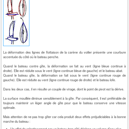
La déformation des lignes de flottaison de la carène du voilier présente une courbure
accentuée du côté où le bateau penche.
Quand le bateau contre gîte, la déformation se fait au vent (ligne bleue continue à
droite). Elle est réduite sous le vent (ligne continue bleue de gauche) et le bateau abat.
Quand le bateau gîte, la déformation se fait sous le vent (ligne continue rouge de
gauche). Elle est réduite au vent (ligne continue rouge de droite) et le bateau lofe.
Dans les deux cas, il en résulte un couple de virage, dont le point de pivot est la dérive.
La surface mouillée diminue sensiblement à la gîte. Par conséquent, il est préférable de
toujours maintenir un léger angle de gîte pour que le bateau conserve une vitesse
optimale.
Mais attention de ne pas trop gîter car cela produit deux effets préjudiciables à la bonne
marche du bateau :
Un effet de ralentissement car un bateau trop gîté déplace un volume d’eau plus