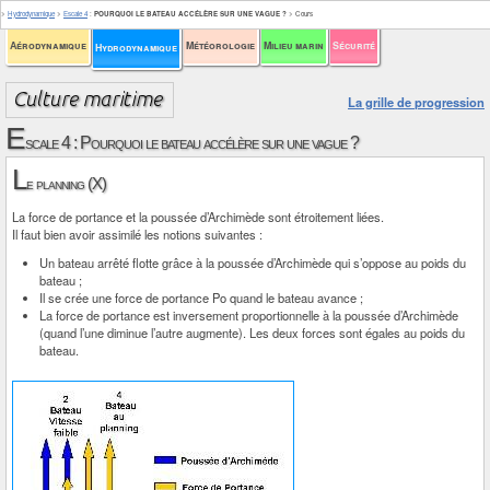
>
Hydrodynamique
>
Escale 4
:
POURQUOI LE BATEAU ACCÉLÈRE SUR UNE VAGUE ?
>
Cours
Aérodynamique
Météorologie
Milieu marin
Sécurité
Hydrodynamique
La grille de progression
E
scale 4 : Pourquoi le bateau accélère sur une vague ?
L
e planning (X)
La force de portance et la poussée d’Archimède sont étroitement liées.
Il faut bien avoir assimilé les notions suivantes :
Un bateau arrêté flotte grâce à la poussée d’Archimède qui s’oppose au poids du
bateau ;
Il se crée une force de portance Po quand le bateau avance ;
La force de portance est inversement proportionnelle à la poussée d’Archimède
(quand l’une diminue l’autre augmente). Les deux forces sont égales au poids du
bateau.