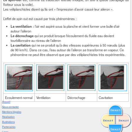
flotteur sous la voile).
Les véliplanchistes disent qu’ils ont « l’impression d’avoir cassé leur aileron ».
L’effet de spin out est causé par trois phénomènes :
La ventilation :
l’air est aspiré sous la planche et vient former une bulle d’air
autour l’aileron
Le décrochage
qui se produit lorsque l'écoulement du fluide eau devient
tourbillonnaire au niveau de l’aileron
La cavitation
qui ne se produit qu’à des vitesses supérieures à 50 nœuds (plus
de 90 km/h). Dans ce cas, l’eau autour de l’aileron se transforme en vapeur. Ce
phénomène ne peut être observé que par des véliplanchistes très expérimentés.
Ecoulement normal
Ventilation
Décrochage
Cavitation
Accueil
Nous contacter
Escale 3
Mentions légales
Réalisation
Escale 4
Escale 4
Illustrations
Partenaires
Escale 5
Liens