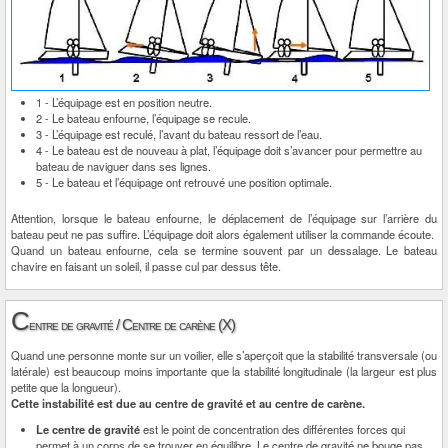
1 - L’équipage est en position neutre.
2 - Le bateau enfourne, l’équipage se recule.
3 - L’équipage est reculé, l’avant du bateau ressort de l’eau.
4 - Le bateau est de nouveau à plat, l’équipage doit s’avancer pour permettre au
bateau de naviguer dans ses lignes.
5 - Le bateau et l’équipage ont retrouvé une position optimale.
Attention, lorsque le bateau enfourne, le déplacement de l’équipage sur l’arrière du
bateau peut ne pas suffire. L’équipage doit alors également utiliser la commande écoute.
Quand un bateau enfourne, cela se termine souvent par un dessalage. Le bateau
chavire en faisant un soleil, il passe cul par dessus tête.
C
entre de gravité / Centre de carène (X)
Quand une personne monte sur un voilier, elle s’aperçoit que la stabilité transversale (ou
latérale) est beaucoup moins importante que la stabilité longitudinale (la largeur est plus
petite que la longueur).
Cette instabilité est due au centre de gravité et au centre de carène.
Le centre de gravité
est le point de concentration des différentes forces qui
permet à un corps de se trouver en équilibre. Le centre de gravité ne bouge pas.