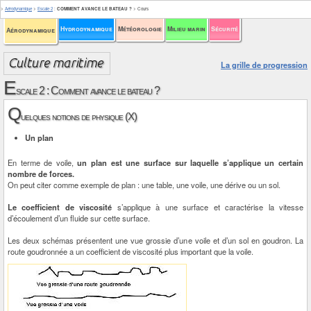
>
Aérodynamique
>
Escale 2
:
COMMENT AVANCE LE BATEAU ?
>
Cours
Hydrodynamique
Météorologie
Milieu marin
Sécurité
Aérodynamique
La grille de progression
E
scale 2 : Comment avance le bateau ?
Q
uelques notions de physique (X)
Un plan
En terme de voile,
un plan est une surface sur laquelle s’applique un certain
nombre de forces.
On peut citer comme exemple de plan : une table, une voile, une dérive ou un sol.
Le coefficient de viscosité
s’applique à une surface et caractérise la vitesse
d’écoulement d’un fluide sur cette surface.
Les deux schémas présentent une vue grossie d’une voile et d’un sol en goudron. La
route goudronnée a un coefficient de viscosité plus important que la voile.