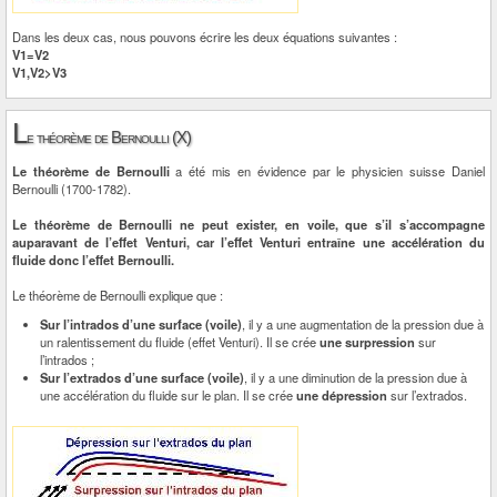
Dans les deux cas, nous pouvons écrire les deux équations suivantes :
V1=V2
V1,V2>V3
L
e théorème de Bernoulli (X)
Le théorème de Bernoulli
a été mis en évidence par le physicien suisse Daniel
Bernoulli (1700-1782).
Le théorème de Bernoulli ne peut exister, en voile, que s’il s’accompagne
auparavant de l’effet Venturi, car l’effet Venturi entraîne une accélération du
fluide donc l’effet Bernoulli.
Le théorème de Bernoulli explique que :
Sur l’intrados d’une surface (voile)
, il y a une augmentation de la pression due à
un ralentissement du fluide (effet Venturi). Il se crée
une surpression
sur
l’intrados ;
Sur l’extrados d’une surface (voile)
, il y a une diminution de la pression due à
une accélération du fluide sur le plan. Il se crée
une dépression
sur l’extrados.