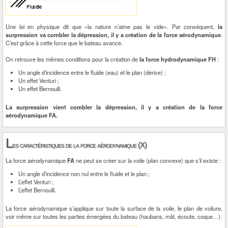
Une loi en physique dit que «la nature n’aime pas le vide». Par conséquent,
la
surpression va combler la dépression, il y a création de la force aérodynamique
.
C’est grâce à cette force que le bateau avance.
On retrouve les mêmes conditions pour la création de
la force hydrodynamique FH
:
Un angle d’incidence entre le fluide (eau) et le plan (dérive) ;
Un effet Venturi ;
Un effet Bernoulli.
La surpression vient combler la dépression, il y a création de la force
aérodynamique FA.
L
es caractéristiques de la force aérodynamique (X)
La force aérodynamique
FA
ne peut se créer sur la voile (plan convexe) que s’il existe :
Un angle d’incidence non nul entre le fluide et le plan ;
L’effet Venturi ;
L’effet Bernoulli.
La force aérodynamique s’applique sur toute la surface de la voile, le plan de voilure,
voir même sur toutes les parties émergées du bateau (haubans, mât, écoute, coque…).