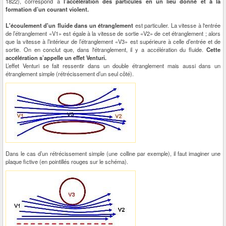
1822), correspond à
l’accélération des particules en un lieu donné et à la
formation d’un courant violent.
L'écoulement d'un fluide dans un étranglement
est particulier. La vitesse à l'entrée
de l’étranglement «V1» est égale à la vitesse de sortie «V2» de cet étranglement ; alors
que la vitesse à l’intérieur de l’étranglement «V3» est supérieure à celle d’entrée et de
sortie. On en conclut que, dans l'étranglement, il y a accélération du fluide.
Cette
accélération s’appelle un effet Venturi.
L’effet Venturi se fait ressentir dans un double étranglement mais aussi dans un
étranglement simple (rétrécissement d’un seul côté).
Dans le cas d’un rétrécissement simple (une colline par exemple), il faut imaginer une
plaque fictive (en pointillés rouges sur le schéma).