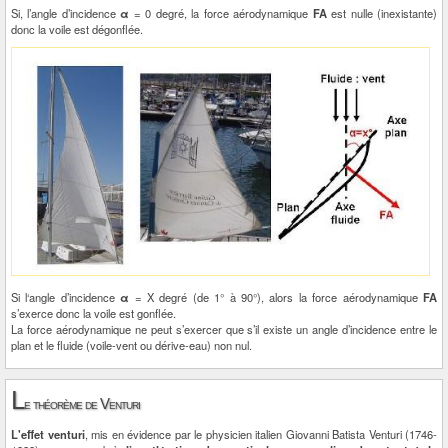
Si, l’angle d’incidence
α
= 0 degré, la force aérodynamique
FA
est nulle (inexistante)
donc la voile est dégonflée.
Si l‘angle d’incidence
α
= X degré (de 1° à 90°), alors la force aérodynamique
FA
s’exerce donc la voile est gonflée.
La force aérodynamique ne peut s’exercer que s’il existe un angle d’incidence entre le
plan et le fluide (voile-vent ou dérive-eau) non nul.
L
e théorème de Venturi
L'effet venturi
, mis en évidence par le physicien italien Giovanni Batista Venturi (1746-