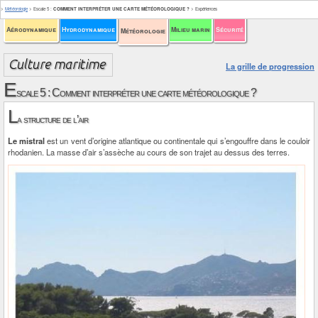
>
Météorologie
>
Escale 5
:
COMMENT INTERPRÉTER UNE CARTE MÉTÉOROLOGIQUE ?
>
Expériences
Aérodynamique
Hydrodynamique
Milieu marin
Sécurité
Météorologie
La grille de progression
E
scale 5 : Comment interpréter une carte météorologique ?
L
a structure de l’air
Le mistral
est un vent d’origine atlantique ou continentale qui s’engouffre dans le couloir
rhodanien. La masse d’air s’assèche au cours de son trajet au dessus des terres.