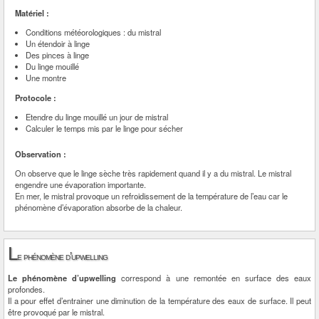
Matériel :
Conditions météorologiques : du mistral
Un étendoir à linge
Des pinces à linge
Du linge mouillé
Une montre
Protocole :
Etendre du linge mouillé un jour de mistral
Calculer le temps mis par le linge pour sécher
Observation :
On observe que le linge sèche très rapidement quand il y a du mistral. Le mistral
engendre une évaporation importante.
En mer, le mistral provoque un refroidissement de la température de l’eau car le
phénomène d’évaporation absorbe de la chaleur.
L
e phénomène d’upwelling
Le phénomène d’upwelling
correspond à une remontée en surface des eaux
profondes.
Il a pour effet d’entrainer une diminution de la température des eaux de surface. Il peut
être provoqué par le mistral.