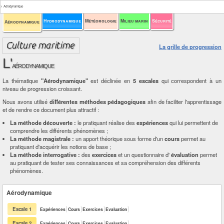
>
Aérodynamique
Hydrodynamique
Météorologie
Milieu marin
Sécurité
Aérodynamique
La grille de progression
L'
aérodynamique
La thématique
"Aérodynamique"
est déclinée en
5 escales
qui correspondent à un
niveau de progression croissant.
Nous avons utilisé
différentes méthodes pédagogiques
afin de faciliter l'apprentissage
et de rendre ce document plus attractif :
La méthode découverte :
le pratiquant réalise des
expériences
qui lui permettent de
comprendre les différents phénomènes ;
La méthode magistrale :
un apport théorique sous forme d'un
cours
permet au
pratiquant d'acquérir les notions de base ;
La méthode interrogative :
des
exercices
et un questionnaire d'
évaluation
permet
au pratiquant de tester ses connaissances et sa compréhension des différents
phénomènes.
Aérodynamique
Escale 1
Expériences
Cours
Exercices
Evaluation
Escale 2
Expériences
Cours
Exercices
Evaluation