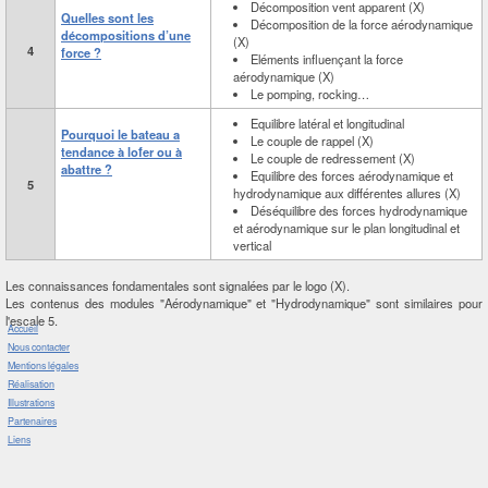
Décomposition vent apparent (X)
Quelles sont les
Décomposition de la force aérodynamique
décompositions d’une
(X)
4
force ?
Eléments influençant la force
aérodynamique (X)
Le pomping, rocking…
Equilibre latéral et longitudinal
Pourquoi le bateau a
Le couple de rappel (X)
tendance à lofer ou à
Le couple de redressement (X)
abattre ?
Equilibre des forces aérodynamique et
5
hydrodynamique aux différentes allures (X)
Déséquilibre des forces hydrodynamique
et aérodynamique sur le plan longitudinal et
vertical
Les connaissances fondamentales sont signalées par le logo (X).
Les contenus des modules "Aérodynamique" et "Hydrodynamique" sont similaires pour
l'escale 5.
Accueil
Nous contacter
Mentions légales
Réalisation
Illustrations
Partenaires
Liens