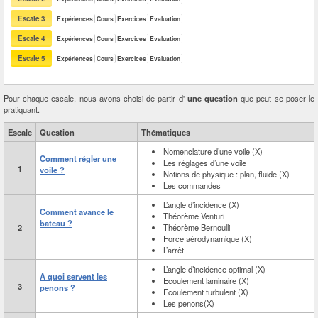
Escale 3
Expériences
Cours
Exercices
Evaluation
Escale 4
Expériences
Cours
Exercices
Evaluation
Escale 5
Expériences
Cours
Exercices
Evaluation
Pour chaque escale, nous avons choisi de partir d'
une question
que peut se poser le
pratiquant.
Escale
Question
Thématiques
Nomenclature d’une voile (X)
Comment régler une
Les réglages d’une voile
1
voile ?
Notions de physique : plan, fluide (X)
Les commandes
L’angle d’incidence (X)
Comment avance le
Théorème Venturi
bateau ?
2
Théorème Bernoulli
Force aérodynamique (X)
L’arrêt
L’angle d’incidence optimal (X)
A quoi servent les
Ecoulement laminaire (X)
3
penons ?
Ecoulement turbulent (X)
Les penons(X)