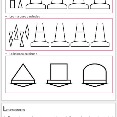
Les marques cardinales :
Le balisage de plage :
L
es cardinales