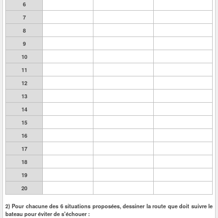
6
7
8
9
10
11
12
13
14
15
16
17
18
19
20
2) Pour chacune des 6 situations proposées, dessiner la route que doit suivre le
bateau pour éviter de s'échouer :