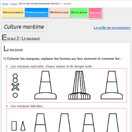
>
Sécurité
>
Escale 2
:
EST-CE QUE JE PEUX NAVIGUER PARTOUT ?
>
Exercices
Aérodynamique
Hydrodynamique
Météorologie
Milieu marin
Sécurité
La grille de progression
E
scale 2 : Le balisage
L
e balisage
1) Colorier les marques, replacer les formes sur leur sommet et nommer les :
Les marques spéciales, d’eaux saines et de danger isolé :
Les marques latérales :