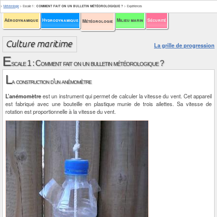
>
Météorologie
>
Escale 1
:
COMMENT FAIT ON UN BULLETIN MÉTÉOROLOGIQUE ?
>
Expériences
Aérodynamique
Hydrodynamique
Milieu marin
Sécurité
Météorologie
La grille de progression
E
scale 1 : Comment fait on un bulletin météorologique ?
L
a construction d’un anémomètre
L’anémomètre
est un instrument qui permet de calculer la vitesse du vent. Cet appareil
est fabriqué avec une bouteille en plastique munie de trois ailettes. Sa vitesse de
rotation est proportionnelle à la vitesse du vent.