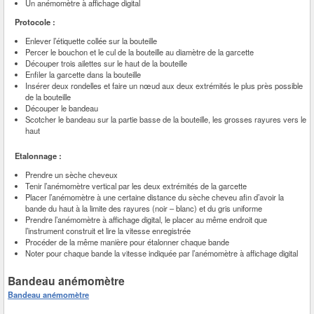
Un anémomètre à affichage digital
Protocole :
Enlever l’étiquette collée sur la bouteille
Percer le bouchon et le cul de la bouteille au diamètre de la garcette
Découper trois ailettes sur le haut de la bouteille
Enfiler la garcette dans la bouteille
Insérer deux rondelles et faire un nœud aux deux extrémités le plus près possible
de la bouteille
Découper le bandeau
Scotcher le bandeau sur la partie basse de la bouteille, les grosses rayures vers le
haut
Etalonnage :
Prendre un sèche cheveux
Tenir l’anémomètre vertical par les deux extrémités de la garcette
Placer l’anémomètre à une certaine distance du sèche cheveu afin d’avoir la
bande du haut à la limite des rayures (noir – blanc) et du gris uniforme
Prendre l’anémomètre à affichage digital, le placer au même endroit que
l’instrument construit et lire la vitesse enregistrée
Procéder de la même manière pour étalonner chaque bande
Noter pour chaque bande la vitesse indiquée par l’anémomètre à affichage digital
Bandeau anémomètre
Bandeau anémomètre