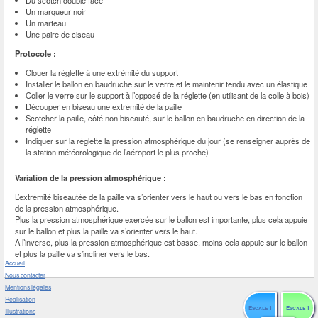
Un marqueur noir
Un marteau
Une paire de ciseau
Protocole :
Clouer la réglette à une extrémité du support
Installer le ballon en baudruche sur le verre et le maintenir tendu avec un élastique
Coller le verre sur le support à l’opposé de la réglette (en utilisant de la colle à bois)
Découper en biseau une extrémité de la paille
Scotcher la paille, côté non biseauté, sur le ballon en baudruche en direction de la
réglette
Indiquer sur la réglette la pression atmosphérique du jour (se renseigner auprès de
la station météorologique de l’aéroport le plus proche)
Variation de la pression atmosphérique :
L’extrémité biseautée de la paille va s’orienter vers le haut ou vers le bas en fonction
de la pression atmosphérique.
Plus la pression atmosphérique exercée sur le ballon est importante, plus cela appuie
sur le ballon et plus la paille va s’orienter vers le haut.
A l’inverse, plus la pression atmosphérique est basse, moins cela appuie sur le ballon
et plus la paille va s’incliner vers le bas.
Accueil
Nous contacter
Mentions légales
Réalisation
Escale 1
Escale 1
Illustrations