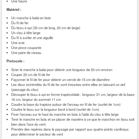
Une heure
Matériel :
Un manche à balai en bois
Du fil de fer
Du tissu à spi (35 cm de long, 20 cm de large)
Un clou à tête large
Du fil à surlier et une aiguille
Une scie
Une pince coupante
Une paire de ciseau
Protocole :
Scier le manche à balai pour obtenir une longueur de 50 cm environ
Couper 20 cm de fil de fer
Façonner le fil de fer pour obtenir un cercle de 15 cm de diamètre
Les deux extrémités du fil de fer sont tressées entre elles en laissant un œil
(passage du clou)
Découper le tissu à spi en forme trapézoïdale : longueur 31 cm, largeur de la base
16 cm, largeur du sommet 11 cm
Coudre la base du trapèze autour de l’arceau en fil de fer (ourlet de 1cm)
Coudre le tissu sur la longueur bord à bord (ourlet de 1cm)
Fixer l’arceau sur le haut du manche en bois à l’aide du clou à tête large
Tenir le manche en bois et se placer de manière à ce que le manchon en tissu soit
bien dans l’axe du vent
Prendre des repères dans le paysage par rapport aux quatre points cardinaux
pour déterminer le secteur de vent