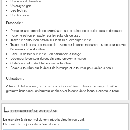
Un cahier de brouillon
Un crayon gris
Des feutres
Une boussole
Protocole :
Dessiner un rectangle de 15cm/20cm sur le cahier de brouillon puis le découper
Poser le patron en papier sur le rectangle de tissu
Tracer le contour du patron sur le tissu et découper le tissu
Tracer sur le tissu une marge de 1,5 cm sur la partie mesurant 15 cm pour pouvoir
l’enrouler sur le -tourillon
Faire un dessin sur le tissu en partant de la marge
Découper le contour du dessin sans enlever la marge
Coller du scotch double face sur le tourillon
Poser le tourillon sur le début de la marge et le tourner pour coller le tissu
Utilisation :
A l’aide de la boussole, retrouver les points cardinaux dans le paysage. Tenir la
girouette bras tendu en hauteur et observer le sens dans lequel s’oriente le tissu.
L
a construction d’une manche à air
La manche à air
permet de connaître la direction du vent.
Elle s’oriente toujours dans l’axe du vent.