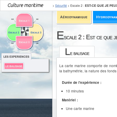
>
Sécurité
>
Escale 2
:
EST-CE QUE JE PEU
Aérodynamique
Hydrodyna
Escale 1
E
Escale 2
Escale 3
scale 2 : Est ce que j
Escale 3
L
e balisage
LES EXPERIENCES
La carte marine comporte de nomb
LE BALISAGE
la bathymétrie, la nature des fonds 
Durée de l'expérience :
10 minutes
Matériel :
Une carte marine