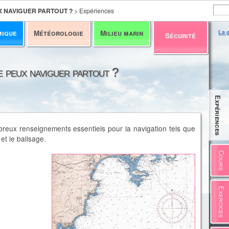
X NAVIGUER PARTOUT ?
>
Expériences
mique
Météorologie
Milieu marin
La g
Sécurité
e peux naviguer partout ?
Expériences
reux renseignements essentiels pour la navigation tels que
et le balisage.
Cours
Exercices