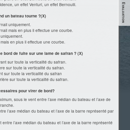
idence, un effet Venturi, un effet Bernoulli.
Evaluation
and un bateau tourne ?(X)
rnail uniquement.
nail mais en plus il effectue une courbe.
e uniquement.
 mais en plus il effectue une courbe.
le bord de fuite sur une lame de safran ? (X)
ant sur toute la verticalité du safran.
ère sur toute la verticalité du safran.
nt sur toute la verticalité du safran
ière sur toute la verticalité du safran.
essaires pour virer de bord?
aximum, sous le vent entre l’axe médian du bateau et l’axe de
franche.
ntre l’axe médian du bateau et l’axe de la barre représenté par
ent entre l’axe médian du bateau et l’axe de la barre représenté