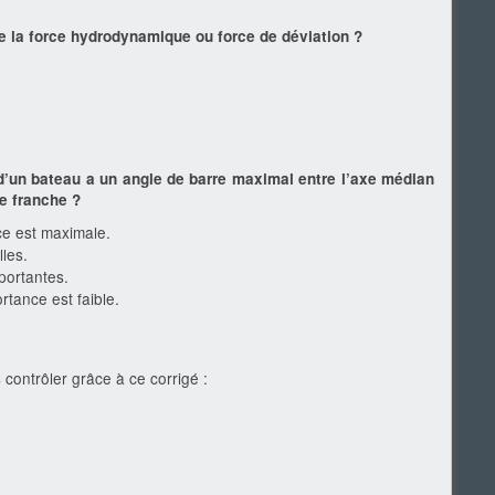
e la force hydrodynamique ou force de déviation ?
r d’un bateau a un angle de barre maximal entre l’axe médian
re franche ?
nce est maximale.
lles.
portantes.
rtance est faible.
 contrôler grâce à ce corrigé :