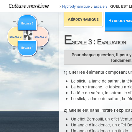
>
Hydrodynamique
>
Escale 3
:
QUEL EST L
Aérodynamique
Hydrodyna
Escale 2
E
Escale 3
Escale 3
scale 3 : Evaluation
Escale 4
Pour chaque question, il peut 
fondamenta
1) Citer les éléments composant un
Le stick, la lame de safran, la tê
La barre franche, le tableau arriè
La tête de safran, le safran, le st
Le stick, la lame de safran, la tê
2) Quelle est dans l’ordre l’explic
Un effet Bernoulli, un effet Ventu
Un angle d’incidence, un effet Be
Un angle d’incidence, un fluide, u