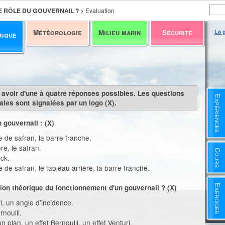
E RÔLE DU GOUVERNAIL ?
>
Evaluation
Météorologie
Milieu marin
Sécurité
La g
mique
y avoir d'une à quatre réponses possibles. Les questions
Expériences
les sont signalées par un logo (X).
 gouvernail : (X)
te de safran, la barre franche.
re, le safran.
Cours
ick.
te de safran, le tableau arrière, la barre franche.
Exercices
ation théorique du fonctionnement d'un gouvernail ? (X)
ri, un angle d’incidence.
rnoulli.
n plan, un effet Bernoulli, un effet Venturi.