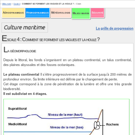
>
Milieu marin
>
Escale 4
:
COMMENT SE FORMENT LES VAGUES ET LA HOULE ?
>
Cours
Aérodynamique
Hydrodynamique
Météorologie
Sécurité
Milieu marin
La grille de progression
E
scale 4 : Comment se forment les vagues et la houle ?
L
a géomorphologie
Depuis le littoral, les fonds s’organisent en un plateau continental, un talus continental,
des plaines abyssales et des fosses océaniques.
Le plateau continental
Il s’étire progressivement de la surface jusqu’à 200 mètres de
profondeur environ. Sa limite inférieure est définie par le changement de pente.
Cet étage correspond à la zone de pénétration de la lumière et offre une très grande
biodiversité.
Il est subdivisé en 4 étages.