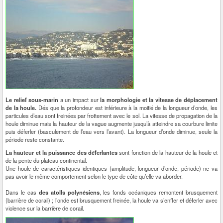
Le relief sous-marin
a un impact sur
la morphologie et la vitesse de déplacement
de la houle.
Dés que la profondeur est inférieure à la moitié de la longueur d’onde, les
particules d’eau sont freinées par frottement avec le sol. La vitesse de propagation de la
houle diminue mais la hauteur de la vague augmente jusqu’à atteindre sa courbure limite
puis déferler (basculement de l’eau vers l’avant). La longueur d’onde diminue, seule la
période reste constante.
La hauteur et la puissance des déferlantes
sont fonction de la hauteur de la houle et
de la pente du plateau continental.
Une houle de caractéristiques identiques (amplitude, longueur d’onde, période) ne va
pas avoir le même comportement selon le type de côte qu’elle va aborder.
Dans le cas
des atolls polynésiens
, les fonds océaniques remontent brusquement
(barrière de corail) ; l’onde est brusquement freinée, la houle va s’enfler et déferler avec
violence sur la barrière de corail.