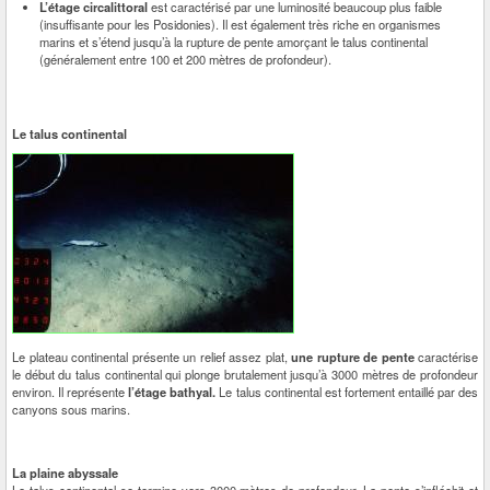
L’étage circalittoral
est caractérisé par une luminosité beaucoup plus faible
(insuffisante pour les Posidonies). Il est également très riche en organismes
marins et s’étend jusqu’à la rupture de pente amorçant le talus continental
(généralement entre 100 et 200 mètres de profondeur).
Le talus continental
Le plateau continental présente un relief assez plat,
une rupture de pente
caractérise
le début du talus continental qui plonge brutalement jusqu’à 3000 mètres de profondeur
environ. Il représente
l’étage bathyal.
Le talus continental est fortement entaillé par des
canyons sous marins.
La plaine abyssale
Le talus continental se termine vers 3000 mètres de profondeur. La pente s’infléchit et