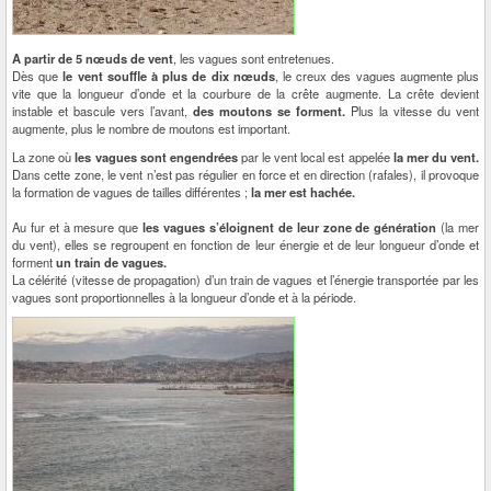
A partir de 5 nœuds de vent
, les vagues sont entretenues.
Dès que
le vent souffle à plus de dix nœuds
, le creux des vagues augmente plus
vite que la longueur d’onde et la courbure de la crête augmente. La crête devient
instable et bascule vers l’avant,
des moutons se forment.
Plus la vitesse du vent
augmente, plus le nombre de moutons est important.
La zone où
les vagues sont engendrées
par le vent local est appelée
la mer du vent.
Dans cette zone, le vent n’est pas régulier en force et en direction (rafales), il provoque
la formation de vagues de tailles différentes ;
la mer est hachée.
Au fur et à mesure que
les vagues s’éloignent de leur zone de génération
(la mer
du vent), elles se regroupent en fonction de leur énergie et de leur longueur d’onde et
forment
un train de vagues.
La célérité (vitesse de propagation) d’un train de vagues et l’énergie transportée par les
vagues sont proportionnelles à la longueur d’onde et à la période.