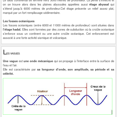
on se trouve alors dans les plaines abyssales appelées aussi
étage abyssal
qui
s’étend jusqu’à 6000 mètres de profondeur.Cet étage présente un relief assez plat,
marqué par un fort remplissage sédimentaire.
Les fosses océaniques
Les fosses océaniques (entre 6000 et 11000 mètres de profondeur) sont situées dans
l’étage hadal.
Elles sont formées par des zones de subduction où la croûte océanique
s’enfonce sous un continent ou une autre croûte océanique. Cet enfoncement est
associé à une forte activité sismique et volcanique.
L
es vagues
Une vague
est
une onde mécanique
qui se propage à l’interface entre la surface de
l’eau et l’air.
Elle est caractérisée par
sa longueur d'onde, son amplitude, sa période et sa
célérité.