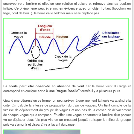
soulevée vers l’arrière et effectue une rotation circulaire et retrouve ainsi sa position
initiale. Ce phénomène peut être mis en évidence avec un objet flottant (bouchon en
liège, bout de bois..), la houle va le ballotter mais ne le déplace pas.
La houle peut être observée en absence de vent
car la houle vient du large et
correspond en quelque sorte à
une "vague fossile"
formée il y a plusieurs jours.
Quand une dépression se forme, on peut prévoir à quel moment la houle va atteindre la
côte. On calcule la vitesse de propagation du train de vagues. On tient compte de la
vitesse de déplacement du groupe de vagues et non pas de la vitesse de déplacement
de chaque vague qui le compose. En effet, une vague se formant à l’arrière d’un paquet
va se déplacer deux fois plus vite en se creusant jusqu’à rattraper le milieu du groupe
puis va s’amortir et disparaître à l’avant du paquet.