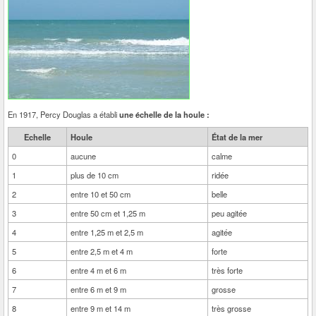
En 1917, Percy Douglas a établi
une échelle de la houle :
Echelle
Houle
État de la mer
0
aucune
calme
1
plus de 10 cm
ridée
2
entre 10 et 50 cm
belle
3
entre 50 cm et 1,25 m
peu agitée
4
entre 1,25 m et 2,5 m
agitée
5
entre 2,5 m et 4 m
forte
6
entre 4 m et 6 m
très forte
7
entre 6 m et 9 m
grosse
8
entre 9 m et 14 m
très grosse