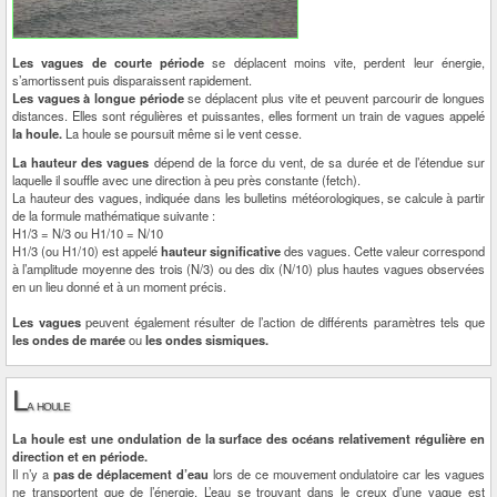
Les vagues de courte période
se déplacent moins vite, perdent leur énergie,
s’amortissent puis disparaissent rapidement.
Les vagues à longue période
se déplacent plus vite et peuvent parcourir de longues
distances. Elles sont régulières et puissantes, elles forment un train de vagues appelé
la houle.
La houle se poursuit même si le vent cesse.
La hauteur des vagues
dépend de la force du vent, de sa durée et de l’étendue sur
laquelle il souffle avec une direction à peu près constante (fetch).
La hauteur des vagues, indiquée dans les bulletins météorologiques, se calcule à partir
de la formule mathématique suivante :
H1/3 = N/3 ou H1/10 = N/10
H1/3 (ou H1/10) est appelé
hauteur significative
des vagues. Cette valeur correspond
à l’amplitude moyenne des trois (N/3) ou des dix (N/10) plus hautes vagues observées
en un lieu donné et à un moment précis.
Les vagues
peuvent également résulter de l’action de différents paramètres tels que
les ondes de marée
ou
les ondes sismiques.
L
a houle
La houle est une ondulation de la surface des océans relativement régulière en
direction et en période.
Il n’y a
pas de déplacement d’eau
lors de ce mouvement ondulatoire car les vagues
ne transportent que de l’énergie. L’eau se trouvant dans le creux d’une vague est