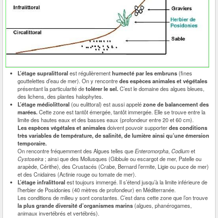
L’étage supralittoral
est régulièrement
humecté par les embruns
(fines
gouttelettes d’eau de mer). On y rencontre
des espèces animales et végétales
présentant la particularité de
tolérer le sel.
C’est le domaine des algues bleues,
des lichens, des plantes halophytes.
L’étage médiolittoral
(ou eulittoral) est aussi appelé
zone de balancement des
marées.
Cette zone est tantôt émergée, tantôt immergée. Elle se trouve entre la
limite des hautes eaux et des basses eaux (profondeur entre 20 et 60 cm).
Les espèces végétales et animales
doivent pouvoir supporter
des conditions
très variables de température, de salinité, de lumière ainsi qu’une émersion
temporaire.
On rencontre fréquemment des Algues telles que
Enteromorpha
,
Codium
et
Cystoseira
; ainsi que des Mollusques (Gibbule ou escargot de mer, Patelle ou
arapède, Cérithe), des Crustacés (Crabe, Bernard l’ermite, Ligie ou puce de mer)
et des Cnidaires (Actinie rouge ou tomate de mer).
L’étage infralittoral
est toujours immergé. Il s’étend jusqu’à la limite inférieure de
l’herbier de Posidonies (40 mètres de profondeur) en Méditerranée.
Les conditions de milieu y sont constantes. C’est dans cette zone que l’on trouve
la plus grande diversité d’organismes marins
(algues, phanérogames,
animaux invertébrés et vertébrés).