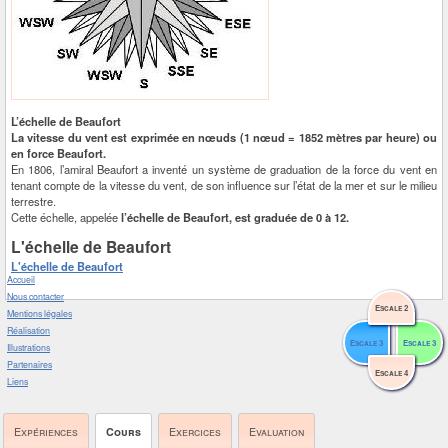
L’échelle de Beaufort
La vitesse du vent est exprimée en nœuds (1 nœud = 1852 mètres par heure) ou
en force Beaufort.
En 1806, l’amiral Beaufort a inventé un système de graduation de la force du vent en
tenant compte de la vitesse du vent, de son influence sur l’état de la mer et sur le milieu
terrestre.
Cette échelle, appelée
l’échelle de Beaufort, est graduée de 0 à 12.
L'échelle de Beaufort
L'échelle de Beaufort
Accueil
Nous contacter
Escale 2
Mentions légales
Réalisation
Escale 3
Escale 3
Illustrations
Partenaires
Escale 4
Liens
Expériences
Cours
Exercices
Evaluation