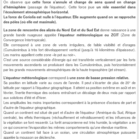
On observe que
cette force s’annule et change de sens quand on change
d’hémisphère
(passage de l’équateur). Cette force joue
un rôle essentiel dans
l’écoulement atmosphérique horizontal.
La force de Coriolis est nulle à l’équateur. Elle augmente quand on se rapproche
des pôles (où elle est maximale).
La zone de rencontre des alizés du Nord Est et du Sud Est
donne naissance à une
grande bande nuageuse appelée
l’équateur météorologique ou ZCIT
(Zone de
Convergence Intertropicale).
Elle correspond à une zone de vents irréguliers, de faible visibilité et d’orages
(Cumulonimbus à très fort développement vertical (jusqu’à 16 kilomètres d’épaisseur).
Les marins appellent cette zone «le pot au noir».
C’est une source considérable d’énergie qui est transférée verticalement par les forts
mouvements ascendants se produisant dans les Cumulonimbus, puis horizontalement
par les grands mouvements atmosphériques de la haute troposphère (jet stream).
L’équateur météorologique
correspond à
une zone de basse pression relative.
Sa position en latitude varie au cours de l’année. Il peut s’écarter de plus de 20° de
latitude par rapport à l’équateur géographique. Il atteint sa position extrême en août et en
février, l’inertie thermique des océans entraînant un décalage de deux mois par rapport
aux solstices d’été et d’hiver.
Les amplitudes les moins importantes correspondent à la présence d’océans de part et
d’autre de l’équateur géographique.
Quand un continent est situé de part et d’autre de l’équateur (Amérique du Sud, Afrique
centrale), les effets thermiques (réchauffement et refroidissement) et les influences de
la végétation se font ressentir. La forêt amazonienne est très humide, la végétation a en
ce qui concerne l’évaporation les mêmes comportements qu’une étendue maritime.
Quand un continent fait face à un océan, une circulation atmosphérique puissante
appelée la mousson se déclenche.