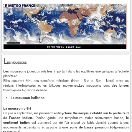
L
es moussons
Les moussons
jouent un rôle très important dans les équilibres énergétiques à l’échelle
planétaire.
Elles assurent 50% des transferts méridiens (Nord – Sud ou Sud – Nord) entre les
régions intertropicales et les latitudes moyennes.Les moussons sont
des brises
thermiques à grande échelle.
La mousson indienne
La mousson d’été
De juin à septembre,
un puissant anticyclone thermique s’établit sur la partie Sud
de l’océan Indien.
L’océan garde une température stable relativement basse,
le
continent indien
est surmonté par de l’air chaud de faible densité soumis à des
mouvements ascendants et associé à
une zone de basse pression (dépression
thermique).