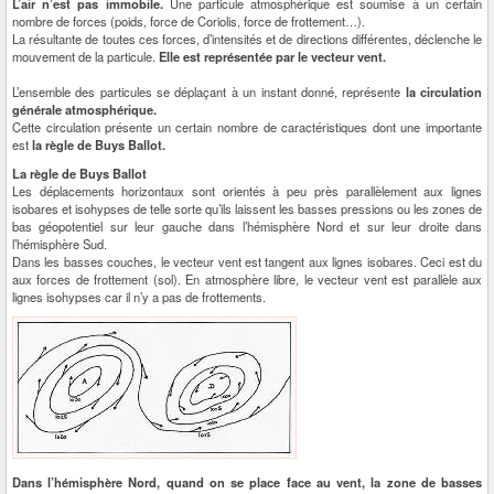
L’air n’est pas immobile.
Une particule atmosphérique est soumise à un certain
nombre de forces (poids, force de Coriolis, force de frottement…).
La résultante de toutes ces forces, d’intensités et de directions différentes, déclenche le
mouvement de la particule.
Elle est représentée par le vecteur vent.
L’ensemble des particules se déplaçant à un instant donné, représente
la circulation
générale atmosphérique.
Cette circulation présente un certain nombre de caractéristiques dont une importante
est
la règle de Buys Ballot.
La règle de Buys Ballot
Les déplacements horizontaux sont orientés à peu près parallèlement aux lignes
isobares et isohypses de telle sorte qu’ils laissent les basses pressions ou les zones de
bas géopotentiel sur leur gauche dans l’hémisphère Nord et sur leur droite dans
l’hémisphère Sud.
Dans les basses couches, le vecteur vent est tangent aux lignes isobares. Ceci est du
aux forces de frottement (sol). En atmosphère libre, le vecteur vent est parallèle aux
lignes isohypses car il n’y a pas de frottements.
Dans l’hémisphère Nord, quand on se place face au vent, la zone de basses