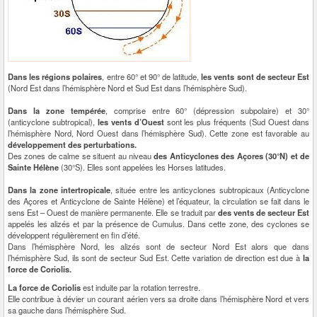
Dans les régions polaires
, entre 60° et 90° de latitude,
les vents sont de secteur Est
(Nord Est dans l’hémisphère Nord et Sud Est dans l’hémisphère Sud).
Dans la zone tempérée
, comprise entre 60° (dépression subpolaire) et 30°
(anticyclone subtropical),
les vents d’Ouest
sont les plus fréquents (Sud Ouest dans
l’hémisphère Nord, Nord Ouest dans l’hémisphère Sud). Cette zone est favorable au
développement des perturbations.
Des zones de calme se situent au niveau
des Anticyclones des Açores (30°N) et de
Sainte Hélène
(30°S). Elles sont appelées les Horses latitudes.
Dans la zone intertropicale
, située entre les anticyclones subtropicaux (Anticyclone
des Açores et Anticyclone de Sainte Hélène) et l’équateur, la circulation se fait dans le
sens Est – Ouest de manière permanente. Elle se traduit par
des vents de secteur Est
appelés les alizés et par la présence de Cumulus. Dans cette zone, des cyclones se
développent régulièrement en fin d’été.
Dans l’hémisphère Nord, les alizés sont de secteur Nord Est alors que dans
l’hémisphère Sud, ils sont de secteur Sud Est. Cette variation de direction est due à
la
force de Coriolis.
La force de Coriolis
est induite par la rotation terrestre.
Elle contribue à dévier un courant aérien vers sa droite dans l’hémisphère Nord et vers
sa gauche dans l’hémisphère Sud.