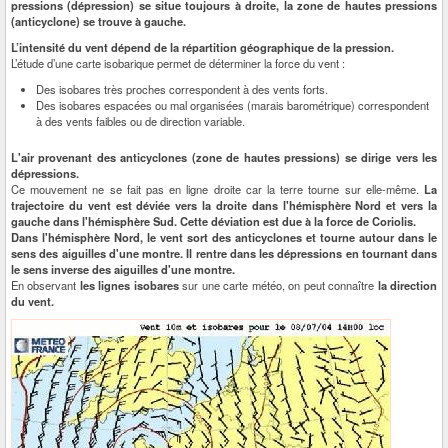
pressions (dépression) se situe toujours à droite, la zone de hautes pressions
(anticyclone) se trouve à gauche.
L’intensité du vent dépend de la répartition géographique de la pression.
L’étude d’une carte isobarique permet de déterminer la force du vent :
Des isobares très proches correspondent à des vents forts.
Des isobares espacées ou mal organisées (marais barométrique) correspondent
à des vents faibles ou de direction variable.
L'air provenant des anticyclones (zone de hautes pressions) se dirige vers les
dépressions.
Ce mouvement ne se fait pas en ligne droite car la terre tourne sur elle-même.
La
trajectoire du vent est déviée vers la droite dans l'hémisphère Nord et vers la
gauche dans l'hémisphère Sud. Cette déviation est due à la force de Coriolis.
Dans l'hémisphère Nord, le vent sort des anticyclones et tourne autour dans le
sens des aiguilles d'une montre. Il rentre dans les dépressions en tournant dans
le sens inverse des aiguilles d'une montre.
En observant
les lignes isobares
sur une carte météo, on peut connaître
la direction
du vent.