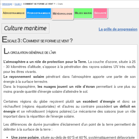
>
Météorologie
>
Escale 3
:
COMMENT SE FORME LE VENT ?
>
Cours
Aérodynamique
Hydrodynamique
Milieu marin
Sécurité
Météorologie
La grille de progression
E
scale 3 : Comment se forme le vent ?
L
a circulation générale de l’air
L’atmosphère a un rôle de protection pour la Terre.
La couche d’ozone, située à 25
- 30 kilomètres d’altitude, s’oppose à la pénétration des rayons solaires UV très nocifs
pour les êtres vivants.
Le rayonnement solaire
pénétrant dans l’atmosphère apporte une partie de son
énergie à la surface terrestre.
Dans la troposphère,
les nuages jouent un rôle d’écran
permettant à une plus ou
moins grande quantité d’énergie solaire d’atteindre le sol.
Certaines régions du globe reçoivent plutôt
un excédent d’énergie
et donc se
réchauffent (régions équatoriales) et d’autres au contraire possèdent
un déficit en
énergie
et se refroidissent (régions polaires).Le mécanisme des saisons joue un rôle
important dans la répartition de l’énergie solaire.
Les différences de durée journalière d’éclairement d’un point de la terre permettent de
délimiter à la surface de la terre :
Une zone polaire
, située au-delà de 60°S et 60°N, systématiquement défavorisée