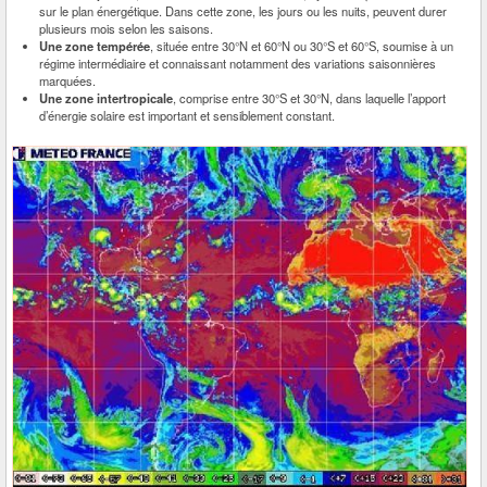
sur le plan énergétique. Dans cette zone, les jours ou les nuits, peuvent durer
plusieurs mois selon les saisons.
Une zone tempérée
, située entre 30°N et 60°N ou 30°S et 60°S, soumise à un
régime intermédiaire et connaissant notamment des variations saisonnières
marquées.
Une zone intertropicale
, comprise entre 30°S et 30°N, dans laquelle l’apport
d’énergie solaire est important et sensiblement constant.