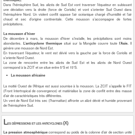
Dans l’hémisphère Sud, les alizés de Sud Est vont traverser l’équateur en subissant
une déviation vers la droite (force de Coriolis) et vont s’orienter Sud Ouest dans
l’hémisphère Nord. Un violent conflit oppose l’air océanique chargé d’humidité et l’air
chaud et sec d’origine continentale. Cette mousson s’accompagne de fortes
précipitations.
La mousson d’hiver
De décembre à mars, la mousson d’hiver s’installe, les précipitations sont moins
abondantes.
L’anticyclone thermique
situé sur la Mongolie couvre toute
l’Asie.
Il
génère une mousson de Nord Est.
En traversant l’équateur, le vent est dévié vers la gauche par la force de Coriolis et
s’oriente Nord Ouest.
La zone de rencontre entre les alizés de Sud Est et les alizés de Nord Ouest
correspond à la ZCIT et se situe entre 5°S et 15°S.
La mousson africaine
La moitié Ouest de l’Afrique est aussi soumise à la mousson. La ZCIT s’appelle le FIT
(Front Intertropical de convergence) et matérialise la zone de conflit entre des masse
d’air de caractéristiques très différentes.
Un vent de Nord Est très sec (l’harmattan) affronte un alizé dévié et humide provenant
de l’hémisphère Sud.
L
es dépressions et les anticyclones (X)
La pression atmosphérique
correspond au poids de la colonne d’air de section unité