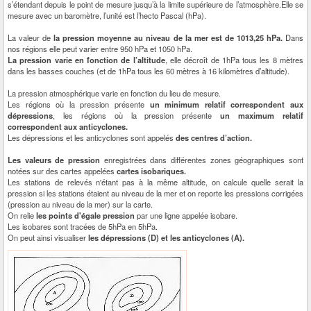
s’étendant depuis le point de mesure jusqu’à la limite supérieure de l’atmosphère.Elle se
mesure avec un baromètre, l’unité est l’hecto Pascal (hPa).
La valeur de
la pression moyenne au niveau de la mer est de 1013,25 hPa.
Dans
nos régions elle peut varier entre 950 hPa et 1050 hPa.
La pression varie en fonction de l’altitude
, elle décroît de 1hPa tous les 8 mètres
dans les basses couches (et de 1hPa tous les 60 mètres à 16 kilomètres d’altitude).
La pression atmosphérique varie en fonction du lieu de mesure.
Les régions où la pression présente
un minimum relatif correspondent aux
dépressions
, les régions où la pression présente
un maximum relatif
correspondent aux anticyclones.
Les dépressions et les anticyclones sont appelés
des centres d’action.
Les valeurs de pression
enregistrées dans différentes zones géographiques sont
notées sur des cartes appelées
cartes isobariques.
Les stations de relevés n'étant pas à la même altitude, on calcule quelle serait la
pression si les stations étaient au niveau de la mer et on reporte les pressions corrigées
(pression au niveau de la mer) sur la carte.
On relie
les points d'égale pression
par une ligne appelée isobare.
Les isobares sont tracées de 5hPa en 5hPa.
On peut ainsi visualiser
les dépressions (D) et les anticyclones (A).