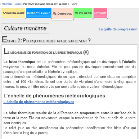
>
Météorologie
>
Escale 2
:
POURQUOI LE RELIEF INFLUE SUR LE VENT ?
>
Cours
Aérodynamique
Hydrodynamique
Milieu marin
Sécurité
Météorologie
La grille de progression
E
scale 2 : Pourquoi le relief influe sur le vent ?
L
e mécanisme de formation de la brise thermique (X)
La brise thermique
est un phénomène météorologique qui se développe à
l’échelle
moyenne
(ou méso échelle). Elle ne peut pas se développer normalement lors du
passage d'une perturbation à l'échelle synoptique.
Les phénomènes météorologiques de ce type s’étendent sur une distance comprise
entre 1 et 100 kilomètres. Ils ont une durée de vie allant d’une heure à vingt quatre
heures. Ils peuvent être observés par une station d’observation météorologique.
L'échelle de phénomènes météorologiques
L'échelle de phénomènes météorologiques
La brise thermique résulte de la différence de température entre la surface de la
terre et la mer
. Elle est inexistante lorsque la température de l’eau et celle de la terre
sont identiques.
Le relief joue un rôle amplificateur du phénomène (accélération des filets d’air qui
s’écoulent le long de la pente).