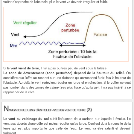
voilier s’approche de l’obstacle, plus le vent va devenir irrégulier et faiblir.
Si
le vent vient de terre
, il n’y a pas ou très peu de vent sous la falaise.
La zone de déventement (zone perturbée) dépend de la hauteur du relief.
On
considère que l’effet se ressent sur une distance qui correspond à dix fois la hauteur de
l’obstacle. Au-delà, le vent redevient régulier en force et en direction. Si le voilier ne veut
pas tomber dans des zones de calme (eau plus lisse qu’au large), il n’a pas intérêt à se
rapprocher de la côte.
N
avigation le long d'un relief avec du vent de terre (X)
Le vent au voisinage du sol
subit l’influence de la surface sur laquelle il évolue. Le
vent aux abords d’une côte est moins régulier qu’au large. Ceci est du à la rugosité de la
terre qui est plus importante que celle de l’eau. Le vent va être ralenti et devenir
turbulent.