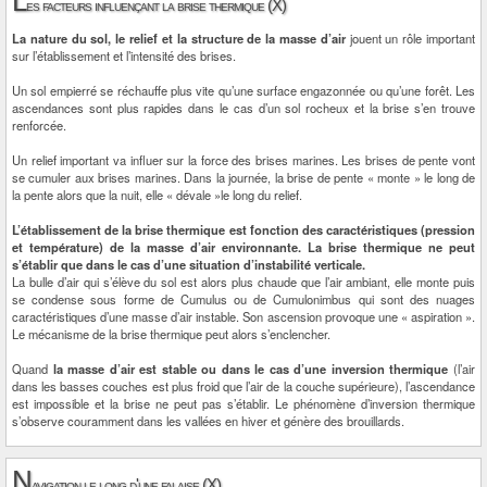
L
es facteurs influençant la brise thermique (X)
La nature du sol, le relief et la structure de la masse d’air
jouent un rôle important
sur l’établissement et l’intensité des brises.
Un sol empierré se réchauffe plus vite qu’une surface engazonnée ou qu’une forêt. Les
ascendances sont plus rapides dans le cas d’un sol rocheux et la brise s’en trouve
renforcée.
Un relief important va influer sur la force des brises marines. Les brises de pente vont
se cumuler aux brises marines. Dans la journée, la brise de pente « monte » le long de
la pente alors que la nuit, elle « dévale »le long du relief.
L’établissement de la brise thermique est fonction des caractéristiques (pression
et température) de la masse d’air environnante. La brise thermique ne peut
s’établir que dans le cas d’une situation d’instabilité verticale.
La bulle d’air qui s’élève du sol est alors plus chaude que l’air ambiant, elle monte puis
se condense sous forme de Cumulus ou de Cumulonimbus qui sont des nuages
caractéristiques d’une masse d’air instable. Son ascension provoque une « aspiration ».
Le mécanisme de la brise thermique peut alors s’enclencher.
Quand
la masse d’air est stable ou dans le cas d’une inversion thermique
(l’air
dans les basses couches est plus froid que l’air de la couche supérieure), l’ascendance
est impossible et la brise ne peut pas s’établir. Le phénomène d’inversion thermique
s’observe couramment dans les vallées en hiver et génère des brouillards.
N
avigation le long d'une falaise (X)