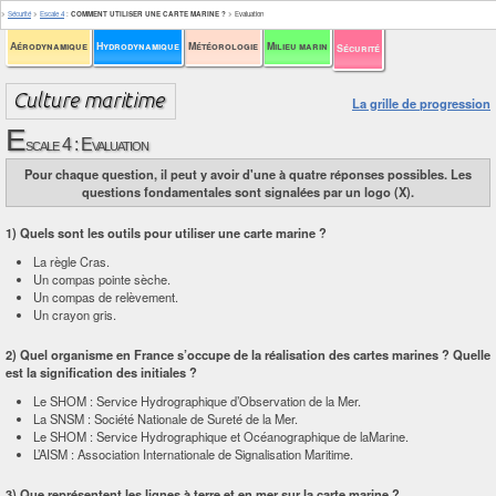
>
Sécurité
>
Escale 4
:
COMMENT UTILISER UNE CARTE MARINE ?
>
Evaluation
Aérodynamique
Hydrodynamique
Météorologie
Milieu marin
Sécurité
La grille de progression
E
scale 4 : Evaluation
Pour chaque question, il peut y avoir d'une à quatre réponses possibles. Les
questions fondamentales sont signalées par un logo (X).
1) Quels sont les outils pour utiliser une carte marine ?
La règle Cras.
Un compas pointe sèche.
Un compas de relèvement.
Un crayon gris.
2) Quel organisme en France s’occupe de la réalisation des cartes marines ? Quelle
est la signification des initiales ?
Le SHOM : Service Hydrographique d’Observation de la Mer.
La SNSM : Société Nationale de Sureté de la Mer.
Le SHOM : Service Hydrographique et Océanographique de laMarine.
L’AISM : Association Internationale de Signalisation Maritime.
3) Que représentent les lignes à terre et en mer sur la carte marine ?