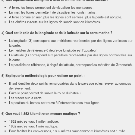
A terre, les lignes permettent de visualiser les montagnes.
En mer, les lignes permettent de visualiser les fonds marins.
A terre comme en mer, plus les lignes sont serrées, plus la pente est abrupte.
Les chiffres inscrits sur les lignes de sonde sont en kilomètres.
4) Quel est le rôle de la longitude et de la latitude sur la carte marine ?
La longitude (G) correspond aux méridiens représentés par des lignes verticales sur
la carte.
Le méridien de référence 0 degré de longitude est l’Equateur.
La latitude (L) correspond aux parallèles représentés par des lignes horizontales sur
la carte.
Le parallèle de référence, 0 degré de latitude, correspond au méridien de Greenwich.
5) Expliquer la méthodologie pour réaliser un point :
Il faut identifier deux points remarquables dans le paysage et les relever au compas
de relèvement.
Faire le point permet de suivre la route du bateau.
Les tracer sur la carte.
La position du bateau se trouve à l’intersection des trois lignes.
6) Que vaut 1,852 kilomètre en mesure nautique ?
1852 mètres vaut 1 mille nautique.
1852 mètres vaut 1 mile nautique.
Pour faciliter les conversions, 1852 mètres vaut environ 2 kilomètres soit 1 mille