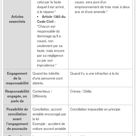
celui par la faute
cause, sera puni d’un
duquel il est arrivé,
emprisonnement de trois mois à deux
à le réparer."
ans et d’une amende."
Articles
Article 1383 du
essentiels
Code Civil :
"Chacun est
responsable du
dommage qu’il a
causé, non
seulement par sa
faute, mais encore
par sa négligence
ou par son
imprudence."
Engagement
Quand les intérêts
Quand il y a une infraction à la loi.
de la
d’une personne sont
responsabilité
atteints.
Responsabilité
Contentieux /
Crimes / Délits
engagée, on
Différents
parle de
Possibilité de
Conciliation, accord
Conciliation impossible en principe
conciliation
amiable encouragé par
avant
la loi
l’engagement
Exemple : accident de
de poursuite
voiture accord amiable