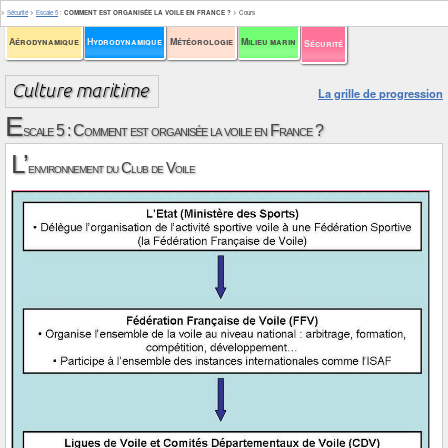
>
Sécurité
>
Escale 5
:
COMMENT EST ORGANISÉE LA VOILE EN FRANCE ?
>
Cours
Aérodynamique
Hydrodynamique
Météorologie
Milieu marin
Sécurité
La grille de progression
E
scale 5 : Comment est organisée la voile en France ?
L’
environnement du Club de Voile