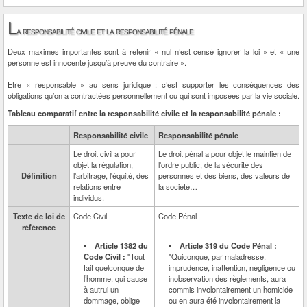
L
a responsabilité civile et la responsabilité pénale
Deux maximes importantes sont à retenir « nul n’est censé ignorer la loi » et « une
personne est innocente jusqu’à preuve du contraire ».
Etre « responsable » au sens juridique : c’est supporter les conséquences des
obligations qu’on a contractées personnellement ou qui sont imposées par la vie sociale.
Tableau comparatif entre la responsabilité civile et la responsabilité pénale :
Responsabilité civile
Responsabilité pénale
Le droit civil a pour
Le droit pénal a pour objet le maintien de
objet la régulation,
l'ordre public, de la sécurité des
Définition
l'arbitrage, l'équité, des
personnes et des biens, des valeurs de
relations entre
la société…
individus.
Texte de loi de
Code Civil
Code Pénal
référence
Article 1382 du
Article 319 du Code Pénal :
Code Civil :
"Tout
"Quiconque, par maladresse,
fait quelconque de
imprudence, inattention, négligence ou
l’homme, qui cause
inobservation des règlements, aura
à autrui un
commis involontairement un homicide
dommage, oblige
ou en aura été involontairement la