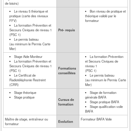
de loisirs)
Le niveau 5 théorique et
Bon niveau de pratique et
pratique (carte des niveaux
théorique validé par le
FFV)
formateur
La formation Prévention et
Secours Civiques de niveau 1
Pré- requis
(PSC 1)
Le permis bateau
(au minimum le Permis Carte
Mer)
Stage Aide Moniteur
La formation Prévention
La formation Prévention et
et Secours Civiques de
Secours Civiques de niveau 1
niveau 1
Formations
(PSC 1)
(PSC 1)
conseillées
Le Certificat de
Le permis bateau
Radiotéléphonie Restreint
(au minimum le Permis Carte
(CRR)
Mer)
Stage théorique
Stage de formation
Stage pratique
générale BAFA
Cursus de
Stage pratique BAFA
formation
Stage qualification voile
BAFA
Maître de stage, entraîneur ou
Formateur BAFA Voile
Evolution
formateur