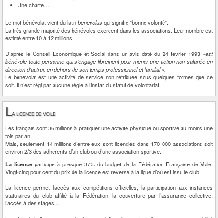
Une charte…
Le mot bénévolat vient du latin
benevolus
qui signifie "bonne volonté".
La très grande majorité des bénévoles exercent dans les associations. Leur nombre est
estimé entre 10 à 12 millions.
D’après le Conseil Economique et Social dans un avis daté du 24 février 1993
«est
bénévole toute personne qui s'engage librement pour mener une action non salariée en
direction d'autrui, en dehors de son temps professionnel et familial ».
Le bénévolat est une activité de service non rétribuée sous quelques formes que ce
soit. Il n’est régi par aucune règle à l’instar du statut de volontariat.
L
a licence de voile
Les français sont 36 millions à pratiquer une activité physique ou sportive au moins une
fois par an.
Mais, seulement 14 millions d’entre eux sont licenciés dans 170 000 associations soit
environ 2/3 des adhérents d’un club ou d’une association sportive.
La licence
participe à presque 37% du budget de la Fédération Française de Voile.
Vingt-cinq pour cent du prix de la licence est reversé à la ligue d’où est issu le club.
La licence permet l’accès aux compétitions officielles, la participation aux instances
statutaires du club affilié à la Fédération, la couverture par l’assurance collective,
l’accès à des stages….