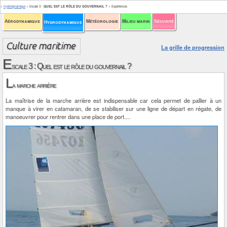
>
Hydrodynamique
>
Escale 3
:
QUEL EST LE RÔLE DU GOUVERNAIL ?
>
Expériences
Aérodynamique
Météorologie
Milieu marin
Sécurité
Hydrodynamique
La grille de progression
E
scale 3 : Quel est le rôle du gouvernail ?
L
a marche arrière
La maîtrise de la marche arrière est indispensable car cela permet de pallier à un
manque à virer en catamaran, de se stabiliser sur une ligne de départ en régate, de
manoeuvrer pour rentrer dans une place de port....