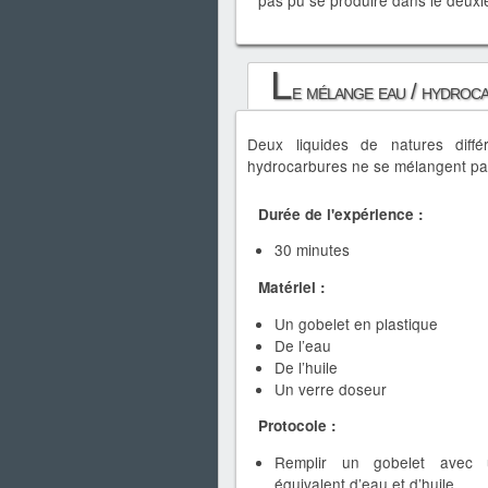
pas pu se produire dans le deuxiè
L
e mélange eau / hydroc
Deux liquides de natures diffé
hydrocarbures ne se mélangent pas 
Durée de l'expérience :
30 minutes
Matériel :
Un gobelet en plastique
De l’eau
De l’huile
Un verre doseur
Protocole :
Remplir un gobelet avec
équivalent d’eau et d’huile