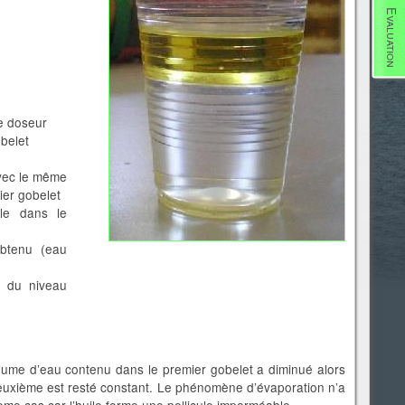
Evaluation
re doseur
obelet
vec le même
ier gobelet
ile dans le
obtenu (eau
re du niveau
lume d’eau contenu dans le premier gobelet a diminué alors
euxième est resté constant. Le phénomène d’évaporation n’a