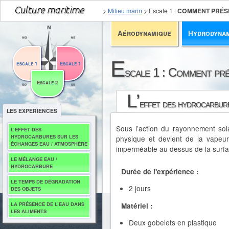
>
Milieu marin
>
Escale 1
:
COMMENT PRÉSE
Aérodynamique
Hydrodyna
E
Escale 1
Escale 1
scale 1 : Comment pré
Escale 2
L’
effet des hydrocarbure
LES EXPERIENCES
Sous l’action du rayonnement sola
L’EFFET DES
HYDROCARBURES SUR LES
physique et devient de la vapeur
ÉCHANGES EAU / ATMOSPHÈRE
imperméable au dessus de la surfa
LE MÉLANGE EAU /
HYDROCARBURE
Durée de l'expérience :
LE TEMPS DE DÉGRADATION
2 jours
DES OBJETS
LA PRÉSENCE DE L’EAU DANS
Matériel :
LES ALIMENTS
Deux gobelets en plastique