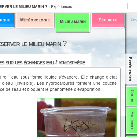
RVER LE MILIEU MARIN ?
>
Expériences
mique
Météorologie
Sécurité
La g
Milieu marin
server le milieu marin ?
Expériences
s sur les échanges eau / atmosphère
ire, l’eau sous forme liquide s’évapore. Elle change d’état
 d’eau (invisible). Les hydrocarbures forment une couche
ce de l’eau et bloquent le phénomène d’évaporation.
Cours
Exercices