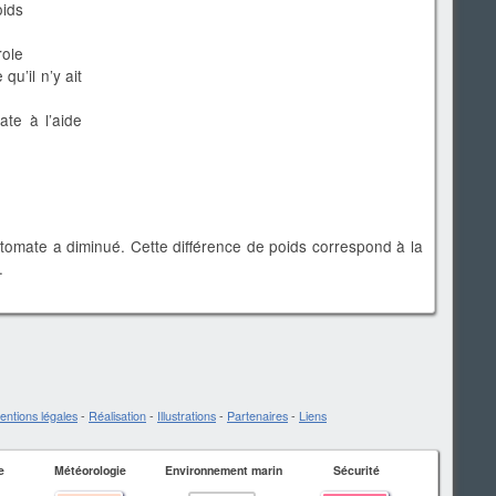
oids
role
qu’il n’y ait
te à l’aide
tomate a diminué. Cette différence de poids correspond à la
.
entions légales
-
Réalisation
-
Illustrations
-
Partenaires
-
Liens
e
Météorologie
Environnement marin
Sécurité