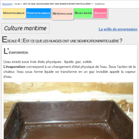
>
Météorologie
>
Escale 4
:
EST CE QUE LES NUAGES ONT UNE SIGNIFICATION PARTICULIÈRE ?
>
Expériences
Aérodynamique
Hydrodynamique
Milieu marin
Sécurité
Météorologie
La grille de progression
E
scale 4 : Est ce que les nuages ont une significationparticulière ?
L’
évaporation
L’eau existe sous trois états physiques : liquide, gaz, solide.
L’évaporation
correspond à un changement d’état physique de l’eau. Sous l’action de la
chaleur, l’eau sous forme liquide se transforme en un gaz invisible appelé la vapeur
d’eau.