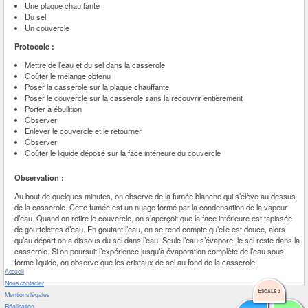
Une plaque chauffante
Du sel
Un couvercle
Protocole :
Mettre de l’eau et du sel dans la casserole
Goûter le mélange obtenu
Poser la casserole sur la plaque chauffante
Poser le couvercle sur la casserole sans la recouvrir entièrement
Porter à ébullition
Observer
Enlever le couvercle et le retourner
Observer
Goûter le liquide déposé sur la face intérieure du couvercle
Observation :
Au bout de quelques minutes, on observe de la fumée blanche qui s’élève au dessus
de la casserole. Cette fumée est un nuage formé par la condensation de la vapeur
d’eau. Quand on retire le couvercle, on s’aperçoit que la face intérieure est tapissée
de gouttelettes d’eau. En goutant l’eau, on se rend compte qu’elle est douce, alors
qu’au départ on a dissous du sel dans l’eau. Seule l’eau s’évapore, le sel reste dans la
casserole. Si on poursuit l’expérience jusqu’à évaporation complète de l’eau sous
forme liquide, on observe que les cristaux de sel au fond de la casserole.
Accueil
Nous contacter
Escale 3
Mentions légales
Réalisation